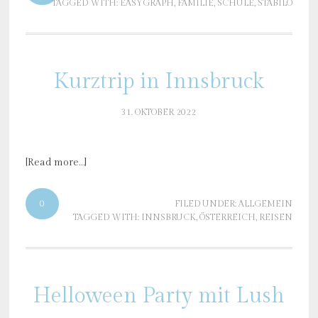
TAGGED WITH:
EASYGRAPH
,
FAMILIE
,
SCHULE
,
STABILO
Kurztrip in Innsbruck
31. OKTOBER 2022
[Read more…]
0
FILED UNDER:
ALLGEMEIN
TAGGED WITH:
INNSBRUCK
,
ÖSTERREICH
,
REISEN
Helloween Party mit Lush