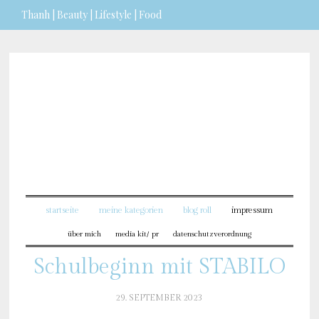
Thanh | Beauty | Lifestyle | Food
Sie möchten mehr dazu
erfahren?
ICH BIN EINVERSTANDEN
startseite
meine kategorien
blog roll
impressum
über mich
media kit/ pr
datenschutzverordnung
Schulbeginn mit STABILO
29. SEPTEMBER 2023