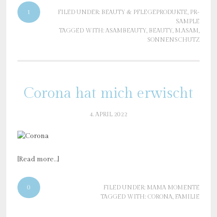
1
FILED UNDER:
BEAUTY & PFLEGEPRODUKTE
,
PR-
SAMPLE
TAGGED WITH:
ASAMBEAUTY
,
BEAUTY
,
M.ASAM
,
SONNENSCHUTZ
Corona hat mich erwischt
4. APRIL 2022
[Read more…]
0
FILED UNDER:
MAMA MOMENTE
TAGGED WITH:
CORONA
,
FAMILIE