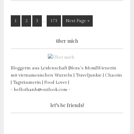
1
2
3
…
173
Next Page »
über mich
Bloggerin aus Leidenschaft |Nora´s Mom|Wienerin
mit vietnamesischen Wurzeln | Traveljunkie | Chaotin
| Tagträumerin | Food Lover |
- hellothanh@outlook.com -
let’s be friends!