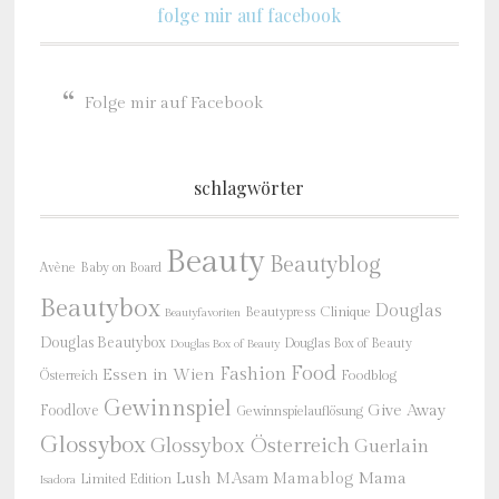
folge mir auf facebook
Folge mir auf Facebook
schlagwörter
Beauty
Beautyblog
Baby on Board
Avène
Beautybox
Douglas
Beautypress
Clinique
Beautyfavoriten
Douglas Beautybox
Douglas Box of Beauty
Douglas Box of Beauty
Food
Fashion
Essen in Wien
Österreich
Foodblog
Gewinnspiel
Give Away
Foodlove
Gewinnspielauflösung
Glossybox
Glossybox Österreich
Guerlain
Mama
Lush
M.Asam
Mamablog
Limited Edition
Isadora