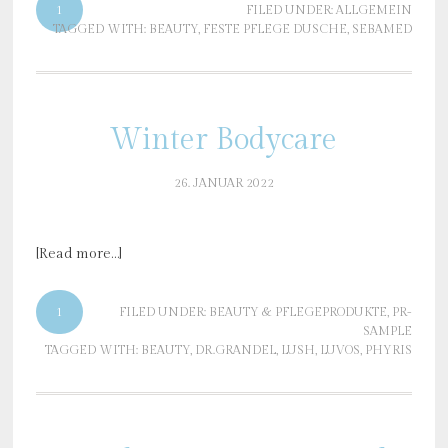
1
FILED UNDER:
ALLGEMEIN
TAGGED WITH:
BEAUTY
,
FESTE PFLEGE DUSCHE
,
SEBAMED
Winter Bodycare
26. JANUAR 2022
[Read more…]
1
FILED UNDER:
BEAUTY & PFLEGEPRODUKTE
,
PR-
SAMPLE
TAGGED WITH:
BEAUTY
,
DR.GRANDEL
,
LUSH
,
LUVOS
,
PHYRIS