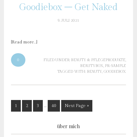
Goodiebox – Get Naked
9. JULI 2021
[Read more…]
0
FILED UNDER:
BEAUTY & PFLEGEPRODUKTE
,
BEAUTYBOX
,
PR-SAMPLE
TAGGED WITH:
BEAUTY
,
GOODIEBOX
1
2
3
…
40
Next Page »
über mich