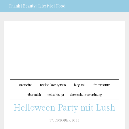
Thanh | Beauty | Lifestyle | Food
Sie möchten mehr dazu erfahren?
ICH BIN EINVERSTANDEN
startseite
meine kategorien
blog roll
impressum
über mich
media kit/ pr
datenschutzverordnung
Helloween Party mit Lush
17. OKTOBER 2022