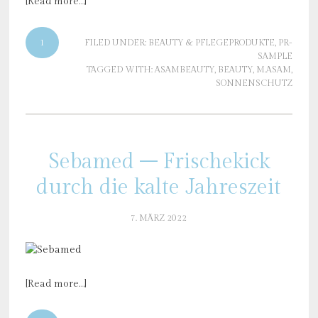
[Read more…]
1
FILED UNDER:
BEAUTY & PFLEGEPRODUKTE
,
PR-
SAMPLE
TAGGED WITH:
ASAMBEAUTY
,
BEAUTY
,
M.ASAM
,
SONNENSCHUTZ
Sebamed – Frischekick
durch die kalte Jahreszeit
7. MÄRZ 2022
[Read more…]