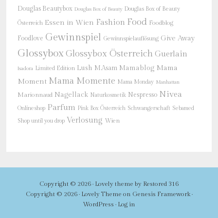
Douglas Beautybox
Douglas Box of Beauty
Douglas Box of Beauty
Food
Fashion
Essen in Wien
Österreich
Foodblog
Gewinnspiel
Give Away
Foodlove
Gewinnspielauflösung
Glossybox
Glossybox Österreich
Guerlain
Mama
Lush
M.Asam
Mamablog
Limited Edition
Isadora
Mama Momente
Moment
Mama Monday
Manhattan
Nivea
Nagellack
Nespresso
Marionnaud
Naturkosmetik
Parfum
Onlineshop
Schwangerschaft
Pink Box Österreich
Sebamed
Verlosung
Shop until you drop
Wien
Copyright © 2026 ·
Lovely theme
by
Restored 316
Copyright © 2026 ·
Lovely Theme
on
Genesis Framework
·
WordPress
·
Log in