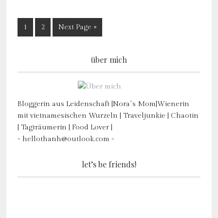
1
2
Next Page »
über mich
Bloggerin aus Leidenschaft |Nora´s Mom|Wienerin
mit vietnamesischen Wurzeln | Traveljunkie | Chaotin
| Tagträumerin | Food Lover |
- hellothanh@outlook.com -
let’s be friends!