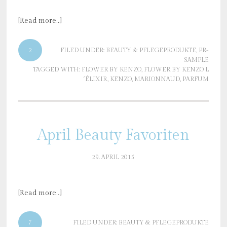
[Read more…]
2
FILED UNDER:
BEAUTY & PFLEGEPRODUKTE
,
PR-
SAMPLE
TAGGED WITH:
FLOWER BY KENZO
,
FLOWER BY KENZO L
´ÉLIXIR
,
KENZO
,
MARIONNAUD
,
PARFUM
April Beauty Favoriten
29. APRIL 2015
[Read more…]
7
FILED UNDER:
BEAUTY & PFLEGEPRODUKTE