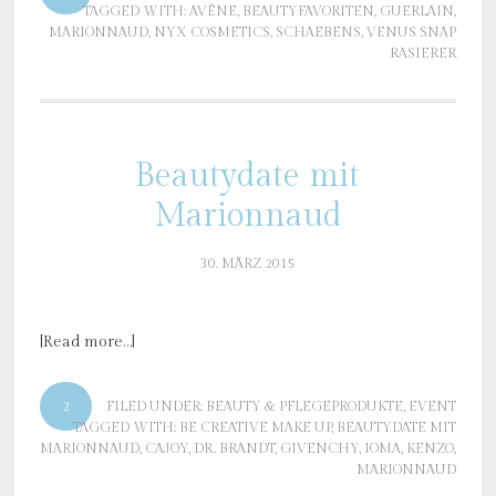
TAGGED WITH:
AVÈNE
,
BEAUTYFAVORITEN
,
GUERLAIN
,
MARIONNAUD
,
NYX COSMETICS
,
SCHAEBENS
,
VENUS SNAP
RASIERER
Beautydate mit
Marionnaud
30. MÄRZ 2015
[Read more…]
2
FILED UNDER:
BEAUTY & PFLEGEPRODUKTE
,
EVENT
TAGGED WITH:
BE CREATIVE MAKE UP
,
BEAUTYDATE MIT
MARIONNAUD
,
CAJOY
,
DR. BRANDT
,
GIVENCHY
,
IOMA
,
KENZO
,
MARIONNAUD