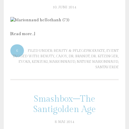
10. JUNI 2014
[Read more…]
6
FILED UNDER:
BEAUTY & PFLEGEPRODUKTE
,
EVENT
TAGGED WITH:
BEAUTY
,
CAJOY
,
DR. BRANDT
,
DR. KITZINGER
,
EVOKA
,
KENZOKI
,
MARIONNAUD
,
NATURE MARIONNAUD
,
SANTAVERDE
Smashbox–The
Santigolden Age
8. MAI 2014