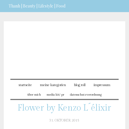
Thanh | Beauty | Lifestyle | Food
Sie möchten mehr dazu erfahren?
ICH BIN EINVERSTANDEN
startseite
meine kategorien
blog roll
impressum
über mich
media kit/ pr
datenschutzverordnung
Flower by Kenzo L´élixir
31. OKTOBER 2015