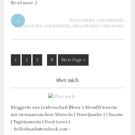
[Read more…]
4
FILED UNDER:
GEWINNSPIEL
TAGGED WITH:
GEWINNSPIEL
,
HELLOTHANH
,
VERLOSUNG
1
2
3
…
8
Next Page »
über mich
Bloggerin aus Leidenschaft |Nora´s Mom|Wienerin
mit vietnamesischen Wurzeln | Traveljunkie | Chaotin
| Tagträumerin | Food Lover |
- hellothanh@outlook.com -