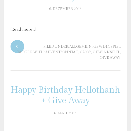
6. DEZEMBER 2015
[Read more…]
0
FILED UNDER:
ALLGEMEIN
,
GEWINNSPIEL
TAGGED WITH:
ADVENTSONNTAG
,
CAJOY
,
GEWINNSPIEL
,
GIVE AWAY
Happy Birthday Hellothanh
+ Give Away
6. APRIL 2015