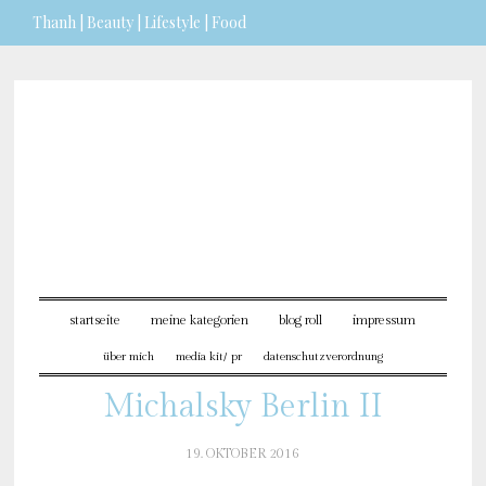
Thanh | Beauty | Lifestyle | Food
Sie möchten mehr dazu erfahren?
ICH BIN EINVERSTANDEN
startseite
meine kategorien
blog roll
impressum
über mich
media kit/ pr
datenschutzverordnung
Michalsky Berlin II
19. OKTOBER 2016