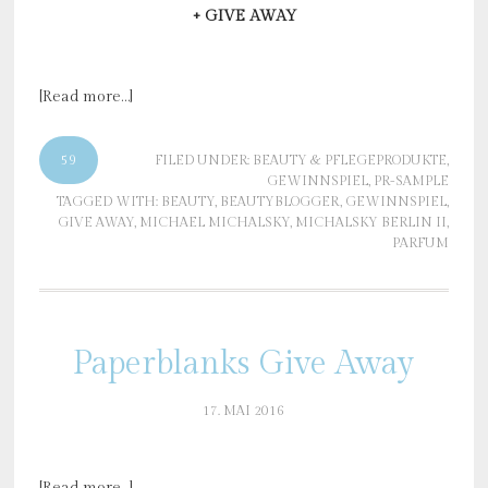
+ GIVE AWAY
[Read more…]
59
FILED UNDER:
BEAUTY & PFLEGEPRODUKTE
,
GEWINNSPIEL
,
PR-SAMPLE
TAGGED WITH:
BEAUTY
,
BEAUTYBLOGGER
,
GEWINNSPIEL
,
GIVE AWAY
,
MICHAEL MICHALSKY
,
MICHALSKY BERLIN II
,
PARFUM
Paperblanks Give Away
17. MAI 2016