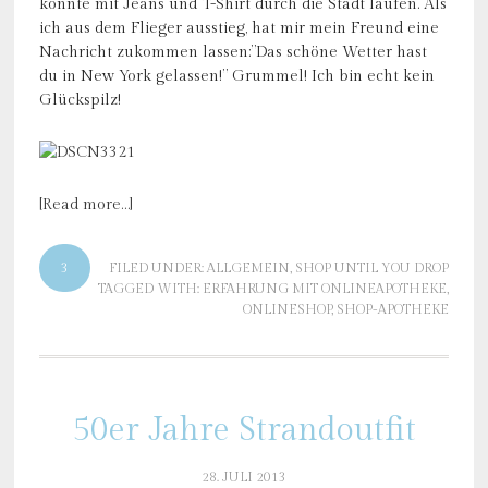
konnte mit Jeans und T-Shirt durch die Stadt laufen. Als
ich aus dem Flieger ausstieg, hat mir mein Freund eine
Nachricht zukommen lassen:”Das schöne Wetter hast
du in New York gelassen!” Grummel! Ich bin echt kein
Glückspilz!
[Read more…]
3
FILED UNDER:
ALLGEMEIN
,
SHOP UNTIL YOU DROP
TAGGED WITH:
ERFAHRUNG MIT ONLINEAPOTHEKE
,
ONLINESHOP
,
SHOP-APOTHEKE
50er Jahre Strandoutfit
28. JULI 2013