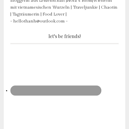
Bloggerin aus Leidenschaft |Nora´s Mom|Wienerin
mit vietnamesischen Wurzeln | Traveljunkie | Chaotin
| Tagträumerin | Food Lover |
- hellothanh@outlook.com -
let’s be friends!