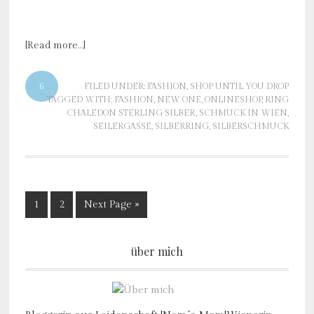
[Read more…]
6
FILED UNDER:
FASHION
,
SHOP UNTIL YOU DROP
TAGGED WITH:
FASHION
,
NEW ONE
,
ONLINESHOP
,
RING
CHALEDON STERLING SILBER
,
SCHMUCK IN WIEN
,
SEILERGASSE
,
SILBERRING
,
SILBERSCHMUCK
1
2
Next Page »
über mich