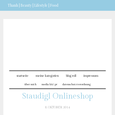
Thanh | Beauty | Lifestyle | Food
Sie möchten mehr dazu erfahren?
ICH BIN EINVERSTANDEN
startseite
meine kategorien
blog roll
impressum
über mich
media kit/ pr
datenschutzverordnung
Staudigl Onlineshop
8. OKTOBER 2014