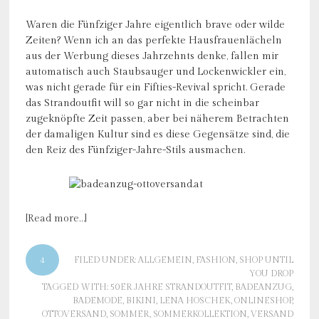
Waren die Fünfziger Jahre eigentlich brave oder wilde
Zeiten? Wenn ich an das perfekte Hausfrauenlächeln
aus der Werbung dieses Jahrzehnts denke, fallen mir
automatisch auch Staubsauger und Lockenwickler ein,
was nicht gerade für ein Fifties-Revival spricht. Gerade
das Strandoutfit will so gar nicht in die scheinbar
zugeknöpfte Zeit passen, aber bei näherem Betrachten
der damaligen Kultur sind es diese Gegensätze sind, die
den Reiz des Fünfziger-Jahre-Stils ausmachen.
[Read more…]
4
FILED UNDER:
ALLGEMEIN
,
FASHION
,
SHOP UNTIL
YOU DROP
TAGGED WITH:
50ER JAHRE STRANDOUTFIT
,
BADEANZUG
,
BADEMODE
,
BIKINI
,
LENA HOSCHEK
,
ONLINESHOP
,
OTTOVERSAND
,
SOMMER
,
SOMMERKOLLEKTION
,
VERSAND