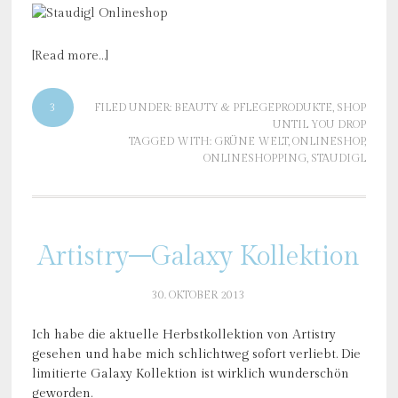
[Read more…]
3
FILED UNDER:
BEAUTY & PFLEGEPRODUKTE
,
SHOP
UNTIL YOU DROP
TAGGED WITH:
GRÜNE WELT
,
ONLINESHOP
,
ONLINESHOPPING
,
STAUDIGL
Artistry–Galaxy Kollektion
30. OKTOBER 2013
Ich habe die aktuelle Herbstkollektion von Artistry
gesehen und habe mich schlichtweg sofort verliebt. Die
limitierte Galaxy Kollektion ist wirklich wunderschön
geworden.