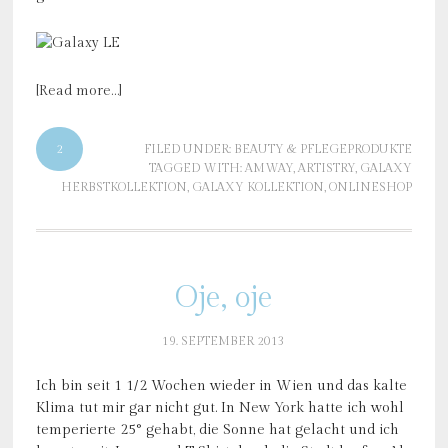
[Read more…]
2
FILED UNDER:
BEAUTY & PFLEGEPRODUKTE
TAGGED WITH:
AMWAY
,
ARTISTRY
,
GALAXY
HERBSTKOLLEKTION
,
GALAXY KOLLEKTION
,
ONLINESHOP
Oje, oje
19. SEPTEMBER 2013
Ich bin seit 1 1/2 Wochen wieder in Wien und das kalte
Klima tut mir gar nicht gut. In
New York
hatte ich wohl
temperierte 25° gehabt, die Sonne hat gelacht und ich