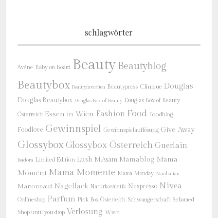
schlagwörter
Beauty
Beautyblog
Baby on Board
Avène
Beautybox
Douglas
Beautypress
Clinique
Beautyfavoriten
Douglas Beautybox
Douglas Box of Beauty
Douglas Box of Beauty
Food
Fashion
Essen in Wien
Österreich
Foodblog
Gewinnspiel
Give Away
Foodlove
Gewinnspielauflösung
Glossybox
Glossybox Österreich
Guerlain
Mama
Lush
M.Asam
Mamablog
Limited Edition
Isadora
Mama Momente
Moment
Mama Monday
Manhattan
Nivea
Nagellack
Nespresso
Marionnaud
Naturkosmetik
Parfum
Onlineshop
Schwangerschaft
Pink Box Österreich
Sebamed
Verlosung
Shop until you drop
Wien