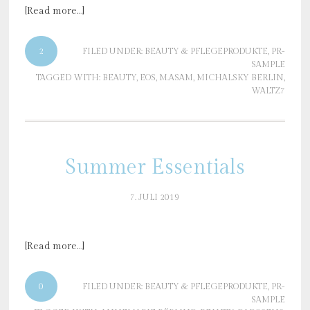
[Read more…]
2
FILED UNDER:
BEAUTY & PFLEGEPRODUKTE
,
PR-
SAMPLE
TAGGED WITH:
BEAUTY
,
EOS
,
M.ASAM
,
MICHALSKY BERLIN
,
WALTZ7
Summer Essentials
7. JULI 2019
[Read more…]
0
FILED UNDER:
BEAUTY & PFLEGEPRODUKTE
,
PR-
SAMPLE