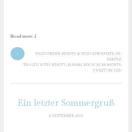
[Read more…]
1
FILED UNDER:
BEAUTY & PFLEGEPRODUKTE
,
PR-
SAMPLE
TAGGED WITH:
BEAUTY
,
M.ASAM
,
MAGICAL MOMENTS
,
VIOLET ORCHID
Ein letzter Sommergruß
6. SEPTEMBER 2019