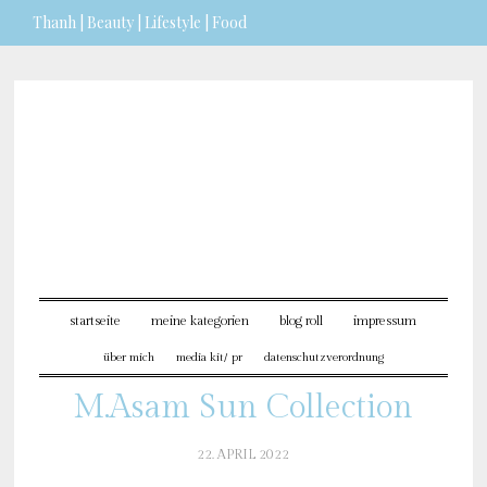
Thanh | Beauty | Lifestyle | Food
Sie möchten mehr dazu erfahren?
ICH BIN EINVERSTANDEN
startseite
meine kategorien
blog roll
impressum
über mich
media kit/ pr
datenschutzverordnung
M.Asam Sun Collection
22. APRIL 2022