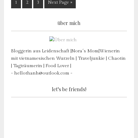
1
2
3
Next Page »
über mich
Bloggerin aus Leidenschaft |Nora´s Mom|Wienerin
mit vietnamesischen Wurzeln | Traveljunkie | Chaotin
| Tagträumerin | Food Lover |
- hellothanh@outlook.com -
let’s be friends!