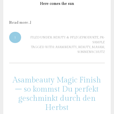
Here comes the sun
[Read more…]
1
FILED UNDER:
BEAUTY & PFLEGEPRODUKTE
,
PR-
SAMPLE
TAGGED WITH:
ASAMBEAUTY
,
BEAUTY
,
M.ASAM
,
SONNENSCHUTZ
Asambeauty Magic Finish
– so kommst Du perfekt
geschminkt durch den
Herbst