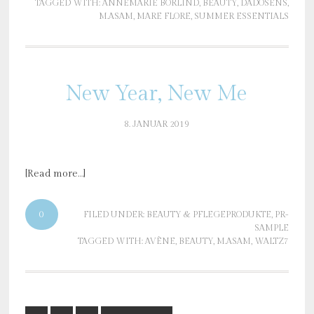
TAGGED WITH:
ANNEMARIE BÖRLIND
,
BEAUTY
,
DADOSENS
,
M.ASAM
,
MARE FLORE
,
SUMMER ESSENTIALS
New Year, New Me
8. JANUAR 2019
[Read more…]
0
FILED UNDER:
BEAUTY & PFLEGEPRODUKTE
,
PR-
SAMPLE
TAGGED WITH:
AVÈNE
,
BEAUTY
,
M.ASAM
,
WALTZ7