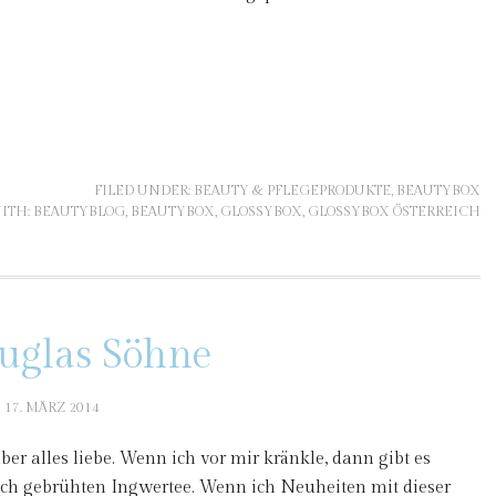
FILED UNDER:
BEAUTY & PFLEGEPRODUKTE
,
BEAUTYBOX
ITH:
BEAUTYBLOG
,
BEAUTYBOX
,
GLOSSYBOX
,
GLOSSYBOX ÖSTERREICH
ouglas Söhne
17. MÄRZ 2014
ber alles liebe. Wenn ich vor mir kränkle, dann gibt es
sch gebrühten Ingwertee. Wenn ich Neuheiten mit dieser