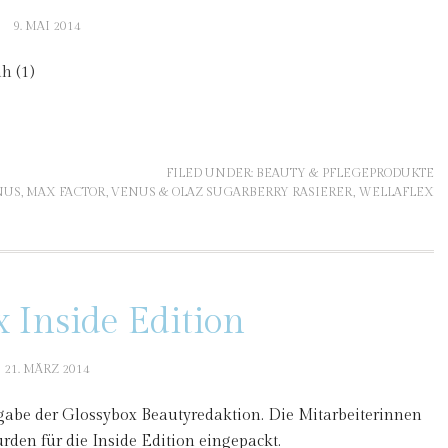
9. MAI 2014
FILED UNDER:
BEAUTY & PFLEGEPRODUKTE
NUS
,
MAX FACTOR
,
VENUS & OLAZ SUGARBERRY RASIERER
,
WELLAFLEX
 Inside Edition
21. MÄRZ 2014
gabe der Glossybox Beautyredaktion. Die Mitarbeiterinnen
den für die Inside Edition eingepackt.