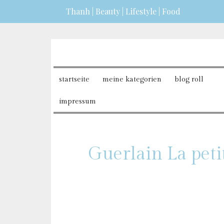
Thanh | Beauty | Lifestyle | Food
dazu erfahren?
ICH BIN EINVERSTANDEN
startseite
meine kategorien
blog roll
impressum
Guerlain La pet