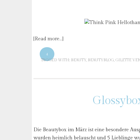
[Read more…]
4
TAGGED WITH:
BEAUTY
,
BEAUTYBLOG
,
GILETTE VE
Glossybox
Die Beautybox im März ist eine besondere Aus
wurden heimlich belauscht und 5 Lieblinge wur