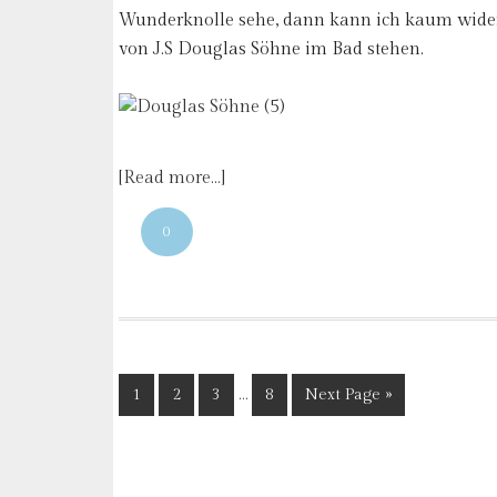
Wunderknolle sehe, dann kann ich kaum wide
von J.S Douglas Söhne im Bad stehen.
[Read more…]
0
1
2
3
…
8
Next Page »