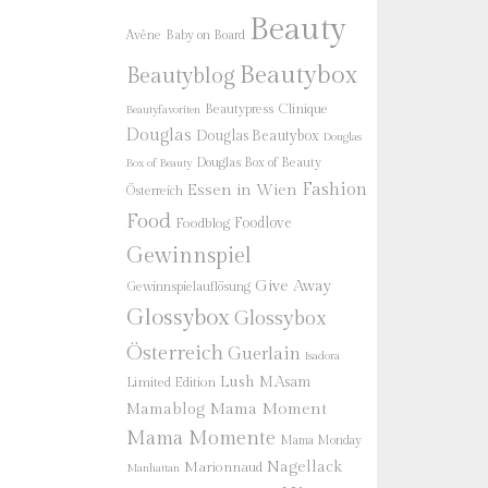
Beauty
Baby on Board
Avène
Beautybox
Beautyblog
Beautypress
Clinique
Beautyfavoriten
Douglas
Douglas Beautybox
Douglas
Douglas Box of Beauty
Box of Beauty
Fashion
Essen in Wien
Österreich
Food
Foodlove
Foodblog
Gewinnspiel
Give Away
Gewinnspielauflösung
Glossybox
Glossybox
Österreich
Guerlain
Isadora
Lush
M.Asam
Limited Edition
Mama Moment
Mamablog
Mama Momente
Mama Monday
Nagellack
Marionnaud
Manhattan