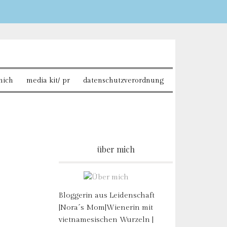
Sie möchten mehr
mich
media kit/ pr
datenschutzverordnung
über mich
Bloggerin aus Leidenschaft
|Nora´s Mom|Wienerin mit
vietnamesischen Wurzeln |