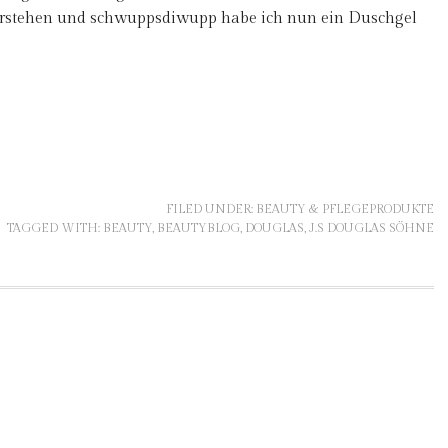
rstehen und schwuppsdiwupp habe ich nun ein Duschgel
FILED UNDER:
BEAUTY & PFLEGEPRODUKTE
TAGGED WITH:
BEAUTY
,
BEAUTYBLOG
,
DOUGLAS
,
J.S DOUGLAS SÖHNE