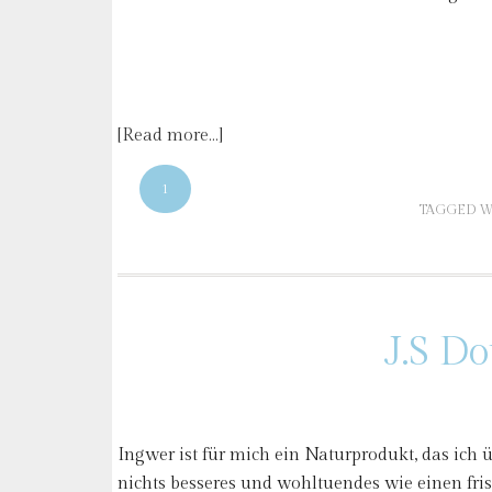
[Read more…]
1
TAGGED W
J.S D
Ingwer ist für mich ein Naturprodukt, das ich ü
nichts besseres und wohltuendes wie einen fri