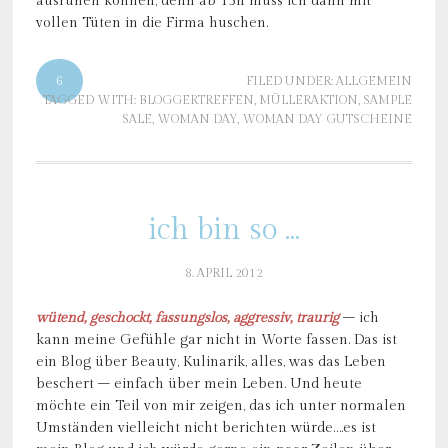
ausruhen können, denn ab 15h muss ich dann mit
vollen Tüten in die Firma huschen.
6
FILED UNDER:
ALLGEMEIN
TAGGED WITH:
BLOGGERTREFFEN
,
MÜLLERAKTION
,
SAMPLE
SALE
,
WOMAN DAY
,
WOMAN DAY GUTSCHEINE
ich bin so …
8. APRIL 2012
wütend, geschockt, fassungslos, aggressiv, traurig
– ich
kann meine Gefühle gar nicht in Worte fassen. Das ist
ein Blog über Beauty, Kulinarik, alles, was das Leben
beschert – einfach über mein Leben. Und heute
möchte ein Teil von mir zeigen, das ich unter normalen
Umständen vielleicht nicht berichten würde….es ist