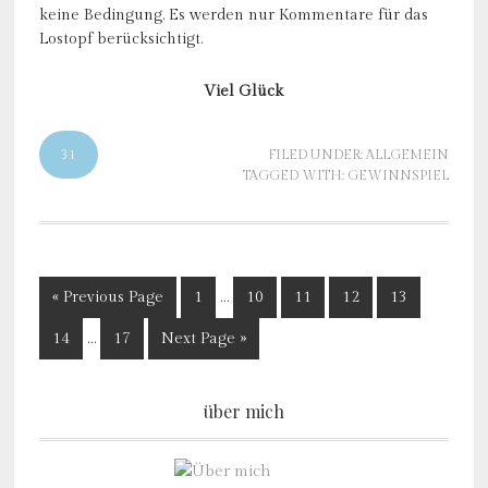
keine Bedingung. Es werden nur Kommentare für das
Lostopf berücksichtigt.
Viel Glück
31
FILED UNDER:
ALLGEMEIN
TAGGED WITH:
GEWINNSPIEL
« Previous Page
1
…
10
11
12
13
14
…
17
Next Page »
über mich