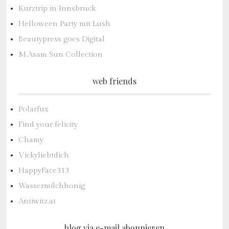
Kurztrip in Innsbruck
Helloween Party mit Lush
Beautypress goes Digital
M.Asam Sun Collection
web friends
Polarfux
Find your felicity
Chamy
Vickyliebtdich
HappyFace313
Wassermilchhonig
Antiwitz.at
blog via e-mail abonnieren