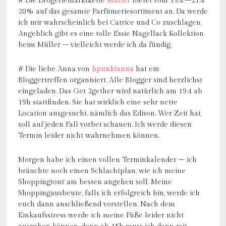
# Die Drogeriemarktkette
Müller
bietet vom 19.4 –21.4
20% auf das gesamte Parfümeriesortiment an. Da werde
ich mir wahrscheinlich bei Catrice und Co zuschlagen.
Angeblich gibt es eine tolle Essie Nagellack Kollektion
beim Müller – vielleicht werde ich da fündig.
# Die liebe Anna von
hpunktanna
hat ein
Bloggertreffen organisiert. Alle Blogger sind herzlichst
eingeladen. Das Get 2gether wird natürlich am 19.4 ab
19h stattfinden. Sie hat wirklich eine sehr nette
Location ausgesucht, nämlich das Edison. Wer Zeit hat,
soll auf jeden Fall vorbei schauen. Ich werde diesen
Termin leider nicht wahrnehmen können.
Morgen habe ich einen vollen Terminkalender – ich
bräuchte noch einen Schlachtplan, wie ich meine
Shoppingtour am besten angehen soll. Meine
Shoppingausbeute, falls ich erfolgreich bin, werde ich
euch dann anschließend vorstellen. Nach dem
Einkaufsstress werde ich meine Füße leider nicht