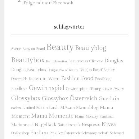
Folge mir auf Facebook
schlagwörter
Beauty
Beautyblog
Baby on Board
Avène
Beautybox
Douglas
Beautypress
Clinique
Beautyfavoriten
Douglas Beautybox
Douglas Box of Beauty
Douglas Box of Beauty
Food
Fashion
Essen in Wien
Österreich
Foodblog
Gewinnspiel
Give Away
Foodlove
Gewinnspielauflösung
Glossybox
Glossybox Österreich
Guerlain
Mama
Lush
M.Asam
Mamablog
Limited Edition
Isadora
Mama Momente
Moment
Mama Monday
Manhattan
Nivea
Nagellack
Nespresso
Marionnaud
Naturkosmetik
Parfum
Onlineshop
Schwangerschaft
Pink Box Österreich
Sebamed