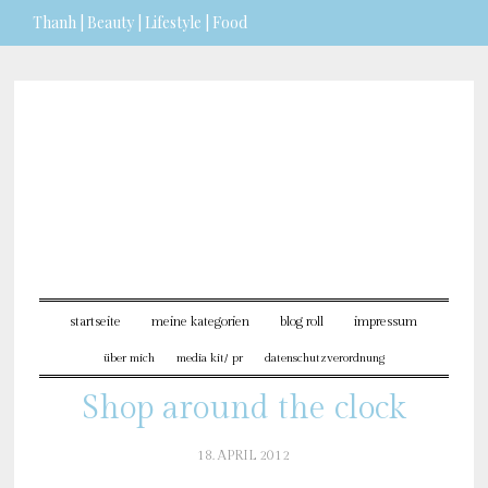
Thanh | Beauty | Lifestyle | Food
Sie möchten mehr dazu erfahren?
ICH BIN EINVERSTANDEN
startseite
meine kategorien
blog roll
impressum
über mich
media kit/ pr
datenschutzverordnung
Shop around the clock
18. APRIL 2012