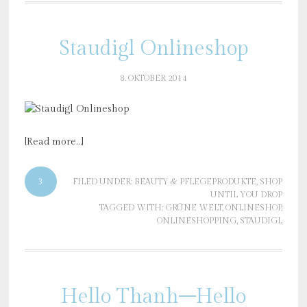
Staudigl Onlineshop
8. OKTOBER 2014
[Read more…]
3
FILED UNDER:
BEAUTY & PFLEGEPRODUKTE
,
SHOP
UNTIL YOU DROP
TAGGED WITH:
GRÜNE WELT
,
ONLINESHOP
,
ONLINESHOPPING
,
STAUDIGL
Hello Thanh–Hello