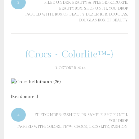
3
FILED UNDER:
BEAUTY & PFLEGEPRODUKTE
,
BEAUTYBOX
,
SHOP UNTIL YOU DROP
TAGGED WITH:
BOX OF BEAUTY DEZEMBER
,
DOUGLAS
,
DOUGLAS BOX OF BEAUTY
{Crocs ~ Colorlite™-}
13. OKTOBER 2014
[Read more…]
4
FILED UNDER:
FASHION
,
PR-SAMPLE
,
SHOP UNTIL
YOU DROP
TAGGED WITH:
COLORLITE™-
,
CROCS
,
CROSSLITE
,
FASHION