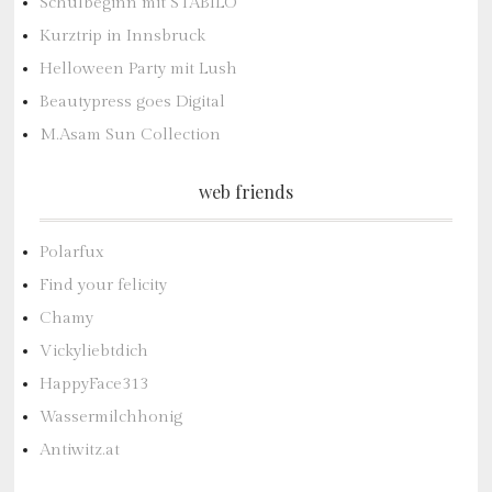
Schulbeginn mit STABILO
Kurztrip in Innsbruck
Helloween Party mit Lush
Beautypress goes Digital
M.Asam Sun Collection
web friends
Polarfux
Find your felicity
Chamy
Vickyliebtdich
HappyFace313
Wassermilchhonig
Antiwitz.at