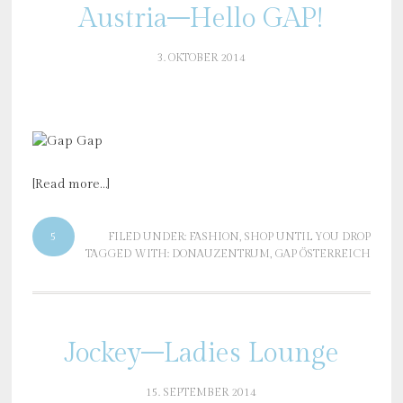
Austria–Hello GAP!
3. OKTOBER 2014
[Read more…]
5
FILED UNDER:
FASHION
,
SHOP UNTIL YOU DROP
TAGGED WITH:
DONAUZENTRUM
,
GAP ÖSTERREICH
Jockey–Ladies Lounge
15. SEPTEMBER 2014