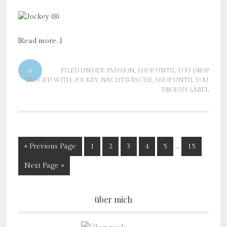
[Read more…]
4
FILED UNDER:
FASHION
,
SHOP UNTIL YOU DROP
TAGGED WITH:
JOCKEY
,
NACHTWÄSCHE
,
SHOP UNTIL YOU
DROP
,
US LABEL
« Previous Page
1
2
3
4
5
…
15
Next Page »
über mich