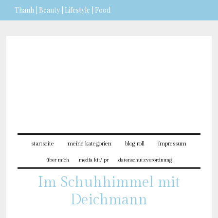
Thanh | Beauty | Lifestyle | Food
Sie möchten mehr dazu
erfahren?
ICH BIN EINVERSTANDEN
startseite
meine kategorien
blog roll
impressum
über mich
media kit/ pr
datenschutzverordnung
Im Schuhhimmel mit
Deichmann