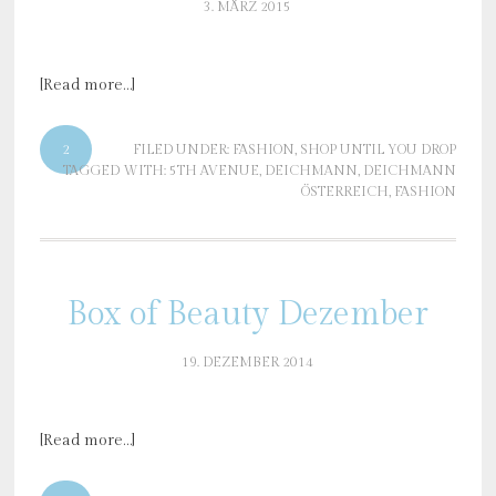
3. MÄRZ 2015
[Read more…]
2
FILED UNDER:
FASHION
,
SHOP UNTIL YOU DROP
TAGGED WITH:
5TH AVENUE
,
DEICHMANN
,
DEICHMANN
ÖSTERREICH
,
FASHION
Box of Beauty Dezember
19. DEZEMBER 2014
[Read more…]