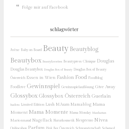
Folge mir auf Facebook
schlagwörter
Beauty
Beautyblog
Baby on Board
Avène
Beautybox
Douglas
Beautypress
Clinique
Beautyfavoriten
Douglas Beautybox
Douglas Box of Beauty
Douglas Box of Beauty
Food
Fashion
Essen in Wien
Österreich
Foodblog
Gewinnspiel
Give Away
Foodlove
Gewinnspielauflösung
Glossybox
Glossybox Österreich
Guerlain
Mama
Lush
M.Asam
Mamablog
Limited Edition
Isadora
Mama Momente
Moment
Mama Monday
Manhattan
Nivea
Nagellack
Nespresso
Marionnaud
Naturkosmetik
Parfum
Onlineshop
Schwangerschaft
Pink Box Österreich
Sebamed