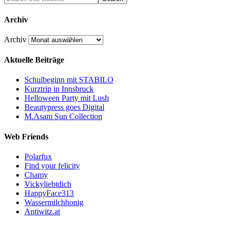
Archiv
Archiv
Aktuelle Beiträge
Schulbeginn mit STABILO
Kurztrip in Innsbruck
Helloween Party mit Lush
Beautypress goes Digital
M.Asam Sun Collection
Web Friends
Polarfux
Find your felicity
Chamy
Vickyliebtdich
HappyFace313
Wassermilchhonig
Antiwitz.at