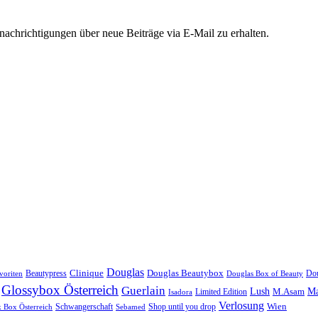
chrichtigungen über neue Beiträge via E-Mail zu erhalten.
Douglas
Douglas Beautybox
Beautypress
Clinique
Dou
voriten
Douglas Box of Beauty
Glossybox Österreich
Guerlain
Lush
M.Asam
Ma
Limited Edition
Isadora
Verlosung
Schwangerschaft
Shop until you drop
Wien
k Box Österreich
Sebamed