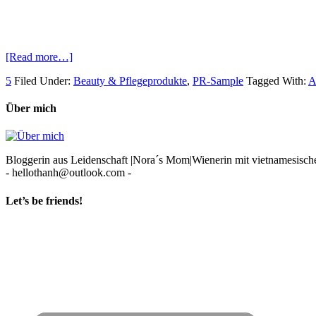
[Read more…]
5
Filed Under:
Beauty & Pflegeprodukte
,
PR-Sample
Tagged With:
A
Über mich
Bloggerin aus Leidenschaft |Nora´s Mom|Wienerin mit vietnamesischen
- hellothanh@outlook.com -
Let’s be friends!