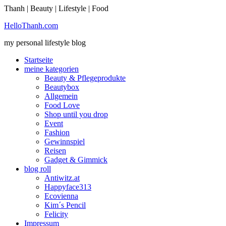
Thanh | Beauty | Lifestyle | Food
Ich bin einverstanden
HelloThanh.com
my personal lifestyle blog
Startseite
meine kategorien
Beauty & Pflegeprodukte
Beautybox
Allgemein
Food Love
Shop until you drop
Event
Fashion
Gewinnspiel
Reisen
Gadget & Gimmick
blog roll
Antiwitz.at
Happyface313
Ecovienna
Kim´s Pencil
Felicity
Impressum