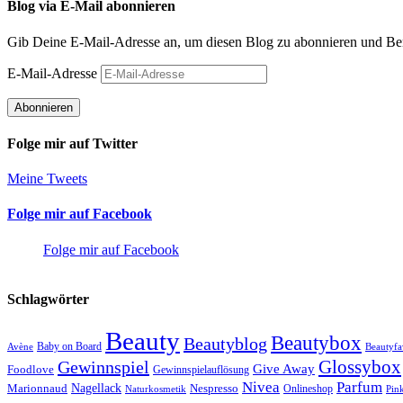
Blog via E-Mail abonnieren
Gib Deine E-Mail-Adresse an, um diesen Blog zu abonnieren und Bena
E-Mail-Adresse
Abonnieren
Folge mir auf Twitter
Meine Tweets
Folge mir auf Facebook
Folge mir auf Facebook
Schlagwörter
Beauty
Beautybox
Beautyblog
Baby on Board
Avène
Beautyfa
Glossybox
Gewinnspiel
Give Away
Foodlove
Gewinnspielauflösung
Nivea
Parfum
Nagellack
Nespresso
Marionnaud
Onlineshop
Naturkosmetik
Pin