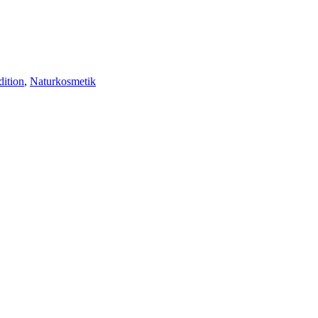
dition
,
Naturkosmetik