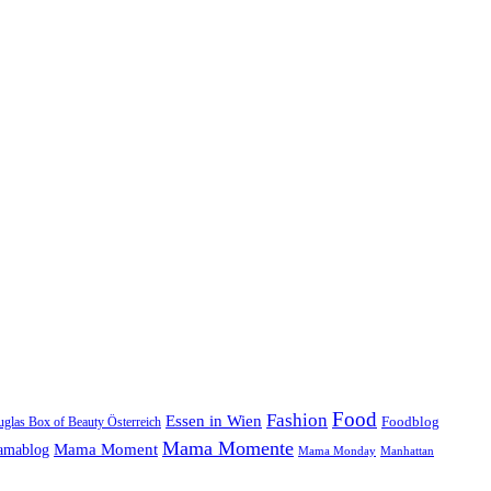
Food
Fashion
Essen in Wien
glas Box of Beauty Österreich
Foodblog
Mama Momente
Mama Moment
mablog
Mama Monday
Manhattan