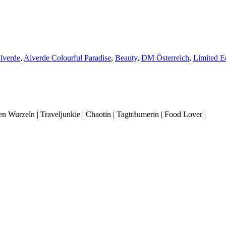
lverde
,
Alverde Colourful Paradise
,
Beauty
,
DM Österreich
,
Limited E
 Wurzeln | Traveljunkie | Chaotin | Tagträumerin | Food Lover |