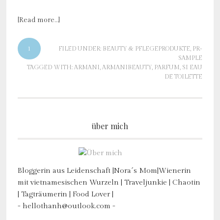
[Read more…]
1
FILED UNDER:
BEAUTY & PFLEGEPRODUKTE
,
PR-
SAMPLE
TAGGED WITH:
ARMANI
,
ARMANIBEAUTY
,
PARFUM
,
SI EAU
DE TOILETTE
über mich
Bloggerin aus Leidenschaft |Nora´s Mom|Wienerin
mit vietnamesischen Wurzeln | Traveljunkie | Chaotin
| Tagträumerin | Food Lover |
- hellothanh@outlook.com -