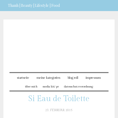
Thanh | Beauty | Lifestyle | Food
Sie möchten mehr dazu erfahren?
ICH BIN EINVERSTANDEN
startseite
meine kategorien
blog roll
impressum
über mich
media kit/ pr
datenschutzverordnung
Si Eau de Toilette
23. FEBRUAR 2015