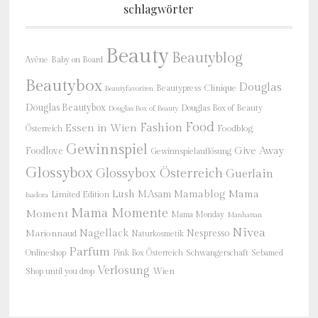
schlagwörter
Beauty
Beautyblog
Baby on Board
Avène
Beautybox
Douglas
Beautypress
Clinique
Beautyfavoriten
Douglas Beautybox
Douglas Box of Beauty
Douglas Box of Beauty
Food
Fashion
Essen in Wien
Österreich
Foodblog
Gewinnspiel
Give Away
Foodlove
Gewinnspielauflösung
Glossybox
Glossybox Österreich
Guerlain
Mama
Lush
M.Asam
Mamablog
Limited Edition
Isadora
Mama Momente
Moment
Mama Monday
Manhattan
Nivea
Nagellack
Nespresso
Marionnaud
Naturkosmetik
Parfum
Onlineshop
Schwangerschaft
Pink Box Österreich
Sebamed
Verlosung
Shop until you drop
Wien