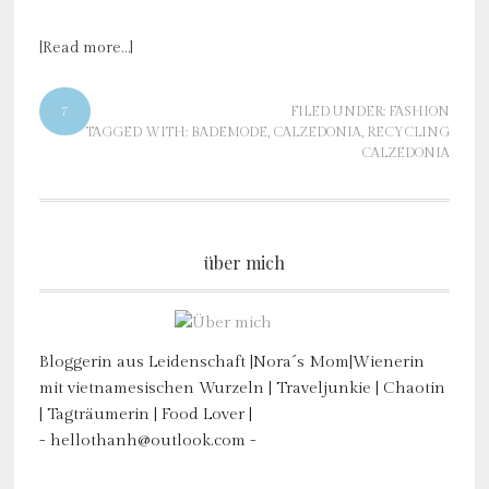
[Read more…]
7
FILED UNDER:
FASHION
TAGGED WITH:
BADEMODE
,
CALZEDONIA
,
RECYCLING
CALZEDONIA
über mich
Bloggerin aus Leidenschaft |Nora´s Mom|Wienerin
mit vietnamesischen Wurzeln | Traveljunkie | Chaotin
| Tagträumerin | Food Lover |
- hellothanh@outlook.com -