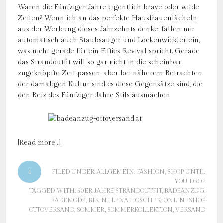
Waren die Fünfziger Jahre eigentlich brave oder wilde
Zeiten? Wenn ich an das perfekte Hausfrauenlächeln
aus der Werbung dieses Jahrzehnts denke, fallen mir
automatisch auch Staubsauger und Lockenwickler ein,
was nicht gerade für ein Fifties-Revival spricht. Gerade
das Strandoutfit will so gar nicht in die scheinbar
zugeknöpfte Zeit passen, aber bei näherem Betrachten
der damaligen Kultur sind es diese Gegensätze sind, die
den Reiz des Fünfziger-Jahre-Stils ausmachen.
[Read more…]
4
FILED UNDER:
ALLGEMEIN
,
FASHION
,
SHOP UNTIL
YOU DROP
TAGGED WITH:
50ER JAHRE STRANDOUTFIT
,
BADEANZUG
,
BADEMODE
,
BIKINI
,
LENA HOSCHEK
,
ONLINESHOP
,
OTTOVERSAND
,
SOMMER
,
SOMMERKOLLEKTION
,
VERSAND