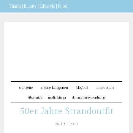
Thanh | Beauty | Lifestyle | Food
Sie möchten mehr dazu
erfahren?
ICH BIN EINVERSTANDEN
startseite
meine kategorien
blog roll
impressum
über mich
media kit/ pr
datenschutzverordnung
50er Jahre Strandoutfit
28. JULI 2013