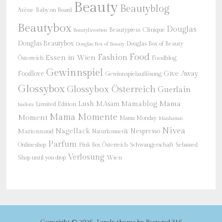
Beauty
Beautyblog
Baby on Board
Avène
Beautybox
Douglas
Beautypress
Clinique
Beautyfavoriten
Douglas Beautybox
Douglas Box of Beauty
Douglas Box of Beauty
Food
Fashion
Essen in Wien
Österreich
Foodblog
Gewinnspiel
Give Away
Foodlove
Gewinnspielauflösung
Glossybox
Glossybox Österreich
Guerlain
Mama
Lush
M.Asam
Mamablog
Limited Edition
Isadora
Mama Momente
Moment
Mama Monday
Manhattan
Nivea
Nagellack
Nespresso
Marionnaud
Naturkosmetik
Parfum
Onlineshop
Schwangerschaft
Pink Box Österreich
Sebamed
Verlosung
Shop until you drop
Wien