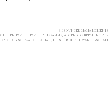
FILED UNDER:
MAMA MOMENTE
SSTELLEN
,
FAMILIE
,
FAMILIENHEBAMME
,
KOSTENLOSE BERATUNG ZUR
MAMABLOG
,
SCHWANGERSCHAFT
,
TIPPS FÜR DIE SCHWANGERSCHAFT