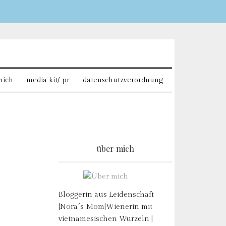
Sie möchten mehr
mich
media kit/ pr
datenschutzverordnung
über mich
Bloggerin aus Leidenschaft
|Nora´s Mom|Wienerin mit
vietnamesischen Wurzeln |