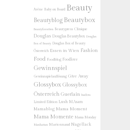
Beauty
Baby on Board
Avène
Beautybox
Beautyblog
Beautypress
Clinique
Beautyfavoriten
Douglas
Douglas Beautybox
Douglas
Douglas Box of Beauty
Box of Beauty
Fashion
Essen in Wien
Österreich
Food
Foodlove
Foodblog
Gewinnspiel
Give Away
Gewinnspielauflösung
Glossybox
Glossybox
Österreich
Guerlain
Isadora
Lush
M.Asam
Limited Edition
Mama Moment
Mamablog
Mama Momente
Mama Monday
Nagellack
Marionnaud
Manhattan