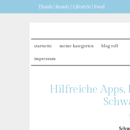
Thanh | Beauty | Lifestyle | Food
dazu erfahren?
ICH BIN EINVERSTANDEN
startseite
meine kategorien
blog roll
impressum
Hilfreiche Apps,
Schw
Schw