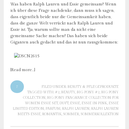
Was haben Ralph Lauren und Essie gemeinsam? Wenn
ich über diese Frage nachdenke, dann muss ich sagen,
dass eigentlich beide nur die Gemeinsamkeit haben,
dass die ganze Welt verrückt nach Ralph Lauren und
Essie ist. Tja, warum sollte man da nicht eine
gemeinsame Sache machen? Das haben sich beide
Giganten auch gedacht und das ist nun rausgekommen:
[Read more…]
7
FILED UNDER:
BEAUTY & PFLEGEPRODUKTE
TAGGED WITH:
#2
,
BEAUTY
,
BIG PONY #2
,
BIG PONY
COLLECTION
,
BIG PONY FRAGRANCE COLLECTION FOR
WOMEN ESSIE SET
,
DUFT
,
ESSIE
,
ESSIE IN PINK
,
ESSIE
LIMITED EDITION
,
PARFUM
,
RALPH LAUREN
,
RALPH LAUREN
MEETS ESSIE
,
ROMANTIK
,
SOMMER
,
SOMMERKOLLEKTION