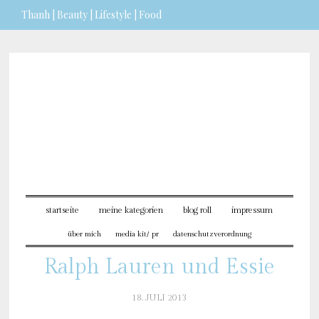
Thanh | Beauty | Lifestyle | Food
Sie möchten mehr dazu erfahren?
ICH BIN EINVERSTANDEN
startseite
meine kategorien
blog roll
impressum
über mich
media kit/ pr
datenschutzverordnung
Ralph Lauren und Essie
18. JULI 2013