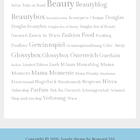
Beauty
Beautyblog
Baby on Board
Avène
Beautybox
Douglas
Beautypress
Clinique
Beautyfavoriten
Douglas Beautybox
Douglas Box of Beauty
Douglas Box of Beauty
Food
Fashion
Essen in Wien
Österreich
Foodblog
Gewinnspiel
Give Away
Foodlove
Gewinnspielauflösung
Glossybox
Glossybox Österreich
Guerlain
Mama
Lush
M.Asam
Mamablog
Limited Edition
Isadora
Mama Momente
Moment
Mama Monday
Manhattan
Nivea
Nagellack
Nespresso
Marionnaud
Naturkosmetik
Parfum
Onlineshop
Schwangerschaft
Pink Box Österreich
Sebamed
Verlosung
Shop until you drop
Wien
Copyright © 2026 ·
Lovely theme
by
Restored 316