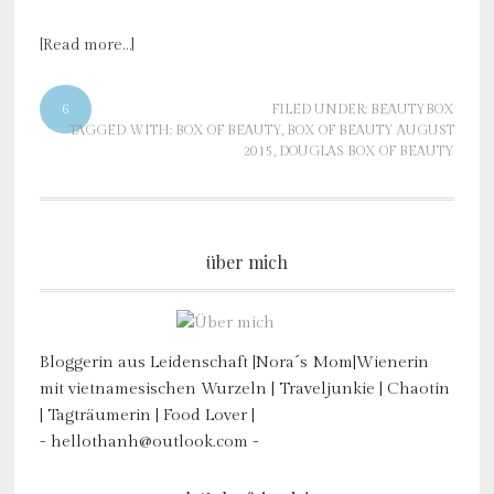
[Read more…]
6
FILED UNDER:
BEAUTYBOX
TAGGED WITH:
BOX OF BEAUTY
,
BOX OF BEAUTY AUGUST
2015
,
DOUGLAS BOX OF BEAUTY
über mich
Bloggerin aus Leidenschaft |Nora´s Mom|Wienerin
mit vietnamesischen Wurzeln | Traveljunkie | Chaotin
| Tagträumerin | Food Lover |
- hellothanh@outlook.com -