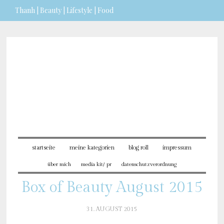
Thanh | Beauty | Lifestyle | Food
Sie möchten mehr dazu
erfahren?
ICH BIN EINVERSTANDEN
startseite
meine kategorien
blog roll
impressum
über mich
media kit/ pr
datenschutzverordnung
Box of Beauty August 2015
31. AUGUST 2015