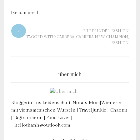
[Read more…]
2
FILED UNDER:
FASHION
TAGGED WITH:
CARRERA
,
CARRERA NEW CHAMPION
,
FASHION
über mich
Bloggerin aus Leidenschaft |Nora´s Mom|Wienerin
mit vietnamesischen Wurzeln | Traveljunkie | Chaotin
| Tagträumerin | Food Lover |
- hellothanh@outlook.com -