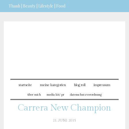
Thanh | Beauty | Lifestyle | Food
Sie möchten mehr dazu erfahren?
ICH BIN EINVERSTANDEN
startseite
meine kategorien
blog roll
impressum
über mich
media kit/ pr
datenschutzverordnung
Carrera New Champion
21. JUNI 2015