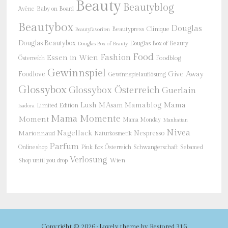
Beauty
Beautyblog
Baby on Board
Avène
Beautybox
Douglas
Beautypress
Clinique
Beautyfavoriten
Douglas Beautybox
Douglas Box of Beauty
Douglas Box of Beauty
Food
Fashion
Essen in Wien
Österreich
Foodblog
Gewinnspiel
Give Away
Foodlove
Gewinnspielauflösung
Glossybox
Glossybox Österreich
Guerlain
Mama
Lush
M.Asam
Mamablog
Limited Edition
Isadora
Mama Momente
Moment
Mama Monday
Manhattan
Nivea
Nagellack
Nespresso
Marionnaud
Naturkosmetik
Parfum
Onlineshop
Schwangerschaft
Pink Box Österreich
Sebamed
Verlosung
Shop until you drop
Wien
Copyright © 2026 ·
Lovely theme
by
Restored 316