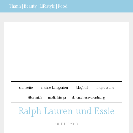
Thanh | Beauty | Lifestyle | Food
Sie möchten mehr dazu
erfahren?
ICH BIN EINVERSTANDEN
startseite
meine kategorien
blog roll
impressum
über mich
media kit/ pr
datenschutzverordnung
Ralph Lauren und Essie
18. JULI 2013