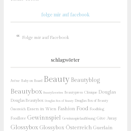
folge mir auf facebook
Folge mir auf Facebook
schlagwörter
Beauty
Beautyblog
Baby on Board
Avène
Beautybox
Douglas
Beautypress
Clinique
Beautyfavoriten
Douglas Beautybox
Douglas Box of Beauty
Douglas Box of Beauty
Food
Fashion
Essen in Wien
Österreich
Foodblog
Gewinnspiel
Give Away
Foodlove
Gewinnspielauflösung
Glossybox
Glossybox Österreich
Guerlain