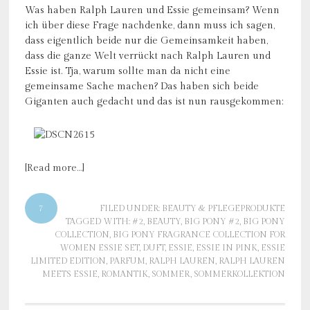
Was haben Ralph Lauren und Essie gemeinsam? Wenn
ich über diese Frage nachdenke, dann muss ich sagen,
dass eigentlich beide nur die Gemeinsamkeit haben,
dass die ganze Welt verrückt nach Ralph Lauren und
Essie ist. Tja, warum sollte man da nicht eine
gemeinsame Sache machen? Das haben sich beide
Giganten auch gedacht und das ist nun rausgekommen:
[Read more…]
7
FILED UNDER:
BEAUTY & PFLEGEPRODUKTE
TAGGED WITH:
#2
,
BEAUTY
,
BIG PONY #2
,
BIG PONY
COLLECTION
,
BIG PONY FRAGRANCE COLLECTION FOR
WOMEN ESSIE SET
,
DUFT
,
ESSIE
,
ESSIE IN PINK
,
ESSIE
LIMITED EDITION
,
PARFUM
,
RALPH LAUREN
,
RALPH LAUREN
MEETS ESSIE
,
ROMANTIK
,
SOMMER
,
SOMMERKOLLEKTION