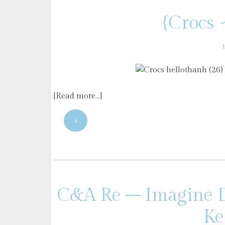
{Crocs 
[Read more…]
4
C&A Re – Imagine D
Ke