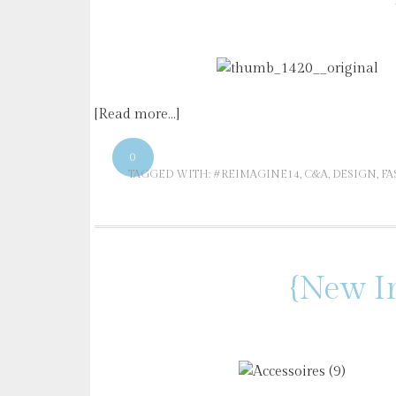
[Read more…]
0
TAGGED WITH:
#REIMAGINE14
,
C&A
,
DESIGN
,
FA
{New In