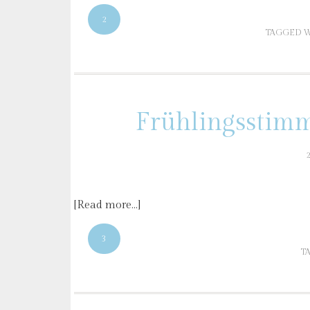
2
TAGGED W
Frühlingsstim
[Read more…]
3
T