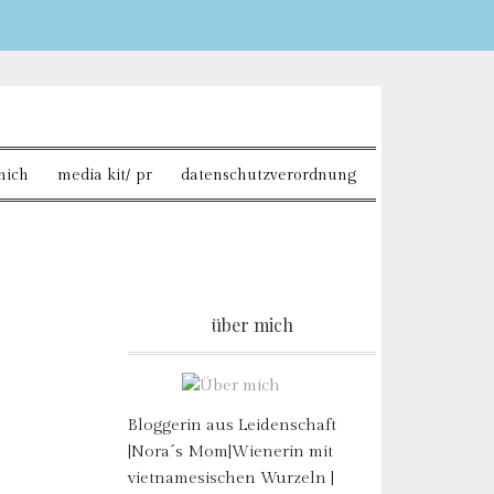
Sie möchten mehr dazu
mich
media kit/ pr
datenschutzverordnung
über mich
Bloggerin aus Leidenschaft
|Nora´s Mom|Wienerin mit
vietnamesischen Wurzeln |