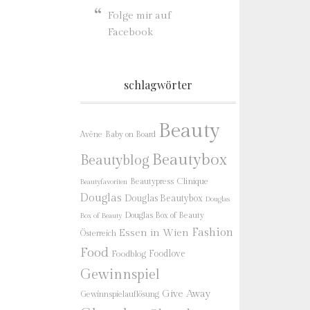
Folge mir auf
Facebook
schlagwörter
Beauty
Baby on Board
Avène
Beautybox
Beautyblog
Beautypress
Clinique
Beautyfavoriten
Douglas
Douglas Beautybox
Douglas
Douglas Box of Beauty
Box of Beauty
Fashion
Essen in Wien
Österreich
Food
Foodlove
Foodblog
Gewinnspiel
Give Away
Gewinnspielauflösung