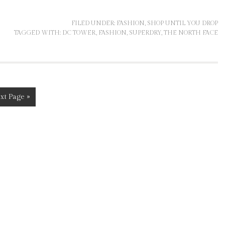
FILED UNDER:
FASHION
,
SHOP UNTIL YOU DROP
TAGGED WITH:
DC TOWER
,
FASHION
,
SUPERDRY
,
THE NORTH FACE
xt Page »