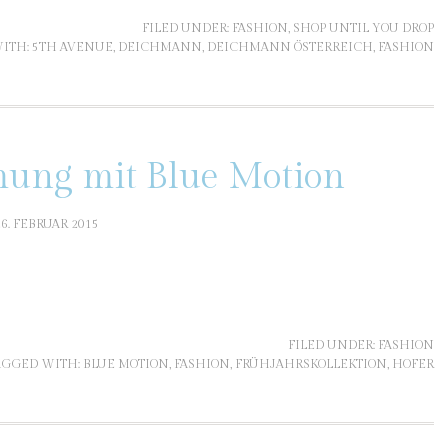
FILED UNDER:
FASHION
,
SHOP UNTIL YOU DROP
ITH:
5TH AVENUE
,
DEICHMANN
,
DEICHMANN ÖSTERREICH
,
FASHION
mung mit Blue Motion
26. FEBRUAR 2015
FILED UNDER:
FASHION
AGGED WITH:
BLUE MOTION
,
FASHION
,
FRÜHJAHRSKOLLEKTION
,
HOFER