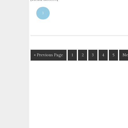
3
« Previous Page
1
2
3
4
5
Ne