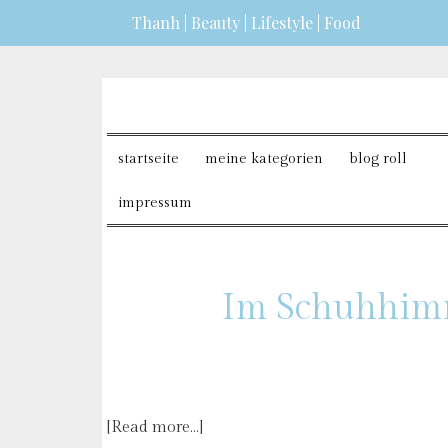
Thanh | Beauty | Lifestyle | Food
erfahren?
ICH BIN EINVERSTANDEN
startseite
meine kategorien
blog roll
impressum
Im Schuhhim
[Read more…]