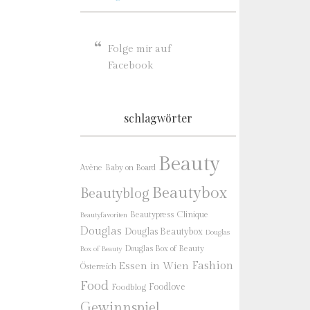
Folge mir auf
Facebook
schlagwörter
Beauty
Baby on Board
Avène
Beautybox
Beautyblog
Beautypress
Clinique
Beautyfavoriten
Douglas
Douglas Beautybox
Douglas
Douglas Box of Beauty
Box of Beauty
Fashion
Essen in Wien
Österreich
Food
Foodlove
Foodblog
Gewinnspiel