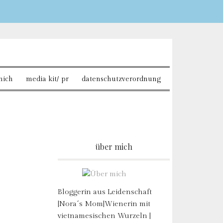
Sie möchten mehr dazu
mich
media kit/ pr
datenschutzverordnung
über mich
Bloggerin aus Leidenschaft
|Nora´s Mom|Wienerin mit
vietnamesischen Wurzeln |