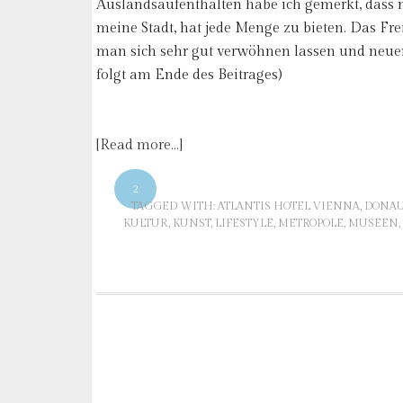
Auslandsaufenthalten habe ich gemerkt, dass m
meine Stadt, hat jede Menge zu bieten. Das Fr
man sich sehr gut verwöhnen lassen und neuerd
folgt am Ende des Beitrages)
[Read more…]
2
TAGGED WITH:
ATLANTIS HOTEL VIENNA
,
DONAU
KULTUR
,
KUNST
,
LIFESTYLE
,
METROPOLE
,
MUSEEN
,