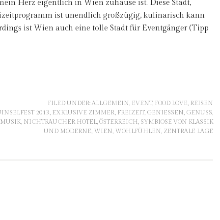
ein Herz eigentlich in Wien zuhause ist. Diese Stadt,
eizeitprogramm ist unendlich großzügig, kulinarisch kann
ings ist Wien auch eine tolle Stadt für Eventgänger (Tipp
FILED UNDER:
ALLGEMEIN
,
EVENT
,
FOOD LOVE
,
REISEN
INSELFEST 2013
,
EXKLUSIVE ZIMMER
,
FREIZEIT
,
GENIESSEN
,
GENUSS
,
MUSIK
,
NICHTRAUCHER HOTEL
,
ÖSTERREICH
,
SYMBIOSE VON KLASSIK
UND MODERNE
,
WIEN
,
WOHLFÜHLEN
,
ZENTRALE LAGE