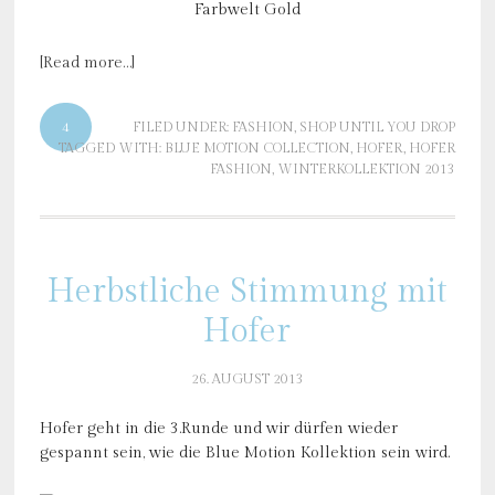
Farbwelt Gold
[Read more…]
4
FILED UNDER:
FASHION
,
SHOP UNTIL YOU DROP
TAGGED WITH:
BLUE MOTION COLLECTION
,
HOFER
,
HOFER
FASHION
,
WINTERKOLLEKTION 2013
Herbstliche Stimmung mit
Hofer
26. AUGUST 2013
Hofer geht in die 3.Runde und wir dürfen wieder
gespannt sein, wie die Blue Motion Kollektion sein wird.