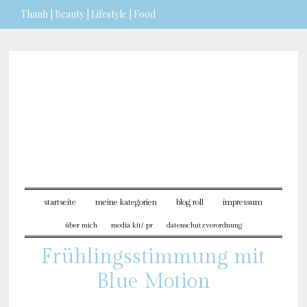
Thanh | Beauty | Lifestyle | Food
Sie möchten mehr dazu erfahren?
ICH BIN EINVERSTANDEN
startseite
meine kategorien
blog roll
impressum
über mich
media kit/ pr
datenschutzverordnung
Frühlingsstimmung mit
Blue Motion