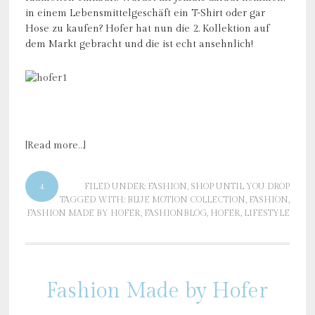
in einem Lebensmittelgeschäft ein T-Shirt oder gar
Hose zu kaufen? Hofer hat nun die 2. Kollektion auf
dem Markt gebracht und die ist echt ansehnlich!
[Read more…]
4
FILED UNDER:
FASHION
,
SHOP UNTIL YOU DROP
TAGGED WITH:
BLUE MOTION COLLECTION
,
FASHION
,
FASHION MADE BY HOFER
,
FASHIONBLOG
,
HOFER
,
LIFESTYLE
Fashion Made by Hofer