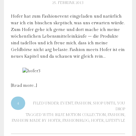
25. FEBRUAR 2013
Hofer hat zum Fashionevent eingeladen und natürlich
war ich ein bisschen skeptisch, was uns erwarten würde.
Zum Hofer gehe ich gerne und dort mache ich meine
wöchentlichen Lebensmitteleinkäufe – die Produkte
sind tadellos und ich freue mich, dass ich meine
Geldbörse nicht arg belaste. Fashion meets Hofer ist ein
neues Kapitel und da schauen wir gleich rein…
[Read more…]
4
FILED UNDER:
EVENT
,
FASHION
,
SHOP UNTIL YOU
DROP
TAGGED WITH:
BLUE MOTION COLLECTION
,
FASHION
,
FASHION MADE BY HOFER
,
FASHIONBLOG
,
HOFER
,
LIFESTYLE