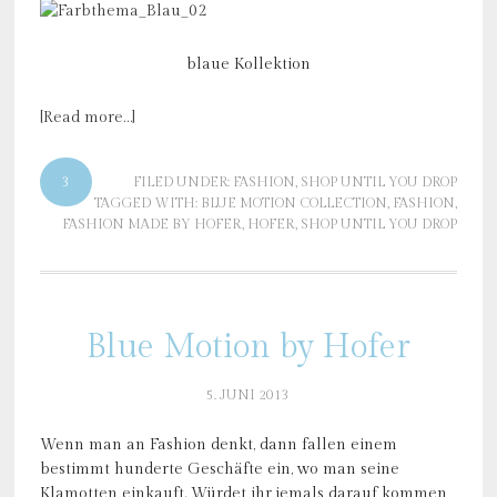
blaue Kollektion
[Read more…]
3
FILED UNDER:
FASHION
,
SHOP UNTIL YOU DROP
TAGGED WITH:
BLUE MOTION COLLECTION
,
FASHION
,
FASHION MADE BY HOFER
,
HOFER
,
SHOP UNTIL YOU DROP
Blue Motion by Hofer
5. JUNI 2013
Wenn man an Fashion denkt, dann fallen einem
bestimmt hunderte Geschäfte ein, wo man seine
Klamotten einkauft. Würdet ihr jemals darauf kommen,