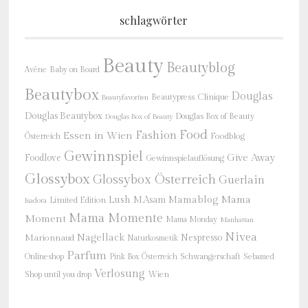
schlagwörter
Beauty
Beautyblog
Baby on Board
Avène
Beautybox
Douglas
Beautypress
Clinique
Beautyfavoriten
Douglas Beautybox
Douglas Box of Beauty
Douglas Box of Beauty
Food
Fashion
Essen in Wien
Österreich
Foodblog
Gewinnspiel
Give Away
Foodlove
Gewinnspielauflösung
Glossybox
Glossybox Österreich
Guerlain
Mama
Lush
M.Asam
Mamablog
Limited Edition
Isadora
Mama Momente
Moment
Mama Monday
Manhattan
Nivea
Nagellack
Nespresso
Marionnaud
Naturkosmetik
Parfum
Onlineshop
Schwangerschaft
Pink Box Österreich
Sebamed
Verlosung
Shop until you drop
Wien