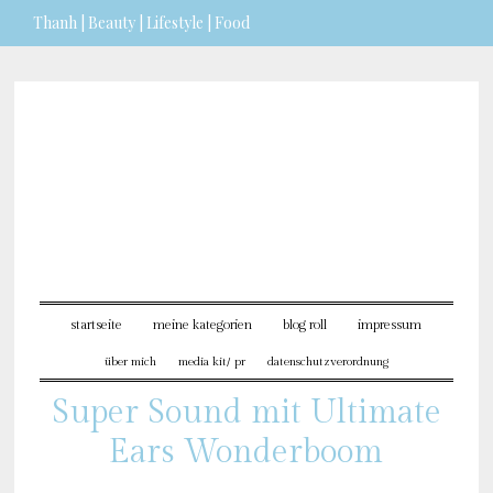
Thanh | Beauty | Lifestyle | Food
Sie möchten mehr dazu erfahren?
ICH BIN EINVERSTANDEN
startseite
meine kategorien
blog roll
impressum
über mich
media kit/ pr
datenschutzverordnung
Super Sound mit Ultimate
Ears Wonderboom