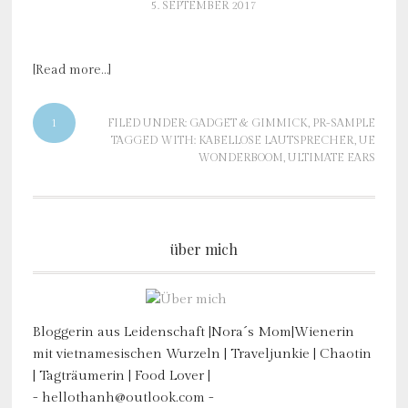
5. SEPTEMBER 2017
[Read more…]
1
FILED UNDER:
GADGET & GIMMICK
,
PR-SAMPLE
TAGGED WITH:
KABELLOSE LAUTSPRECHER
,
UE
WONDERBOOM
,
ULTIMATE EARS
über mich
Bloggerin aus Leidenschaft |Nora´s Mom|Wienerin
mit vietnamesischen Wurzeln | Traveljunkie | Chaotin
| Tagträumerin | Food Lover |
- hellothanh@outlook.com -