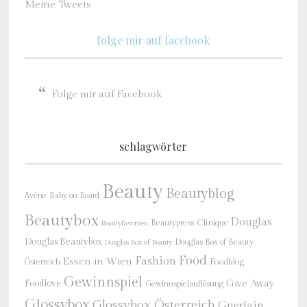
Meine Tweets
folge mir auf facebook
Folge mir auf Facebook
schlagwörter
Beauty
Beautyblog
Baby on Board
Avène
Beautybox
Douglas
Beautypress
Clinique
Beautyfavoriten
Douglas Beautybox
Douglas Box of Beauty
Douglas Box of Beauty
Food
Fashion
Essen in Wien
Österreich
Foodblog
Gewinnspiel
Give Away
Foodlove
Gewinnspielauflösung
Glossybox
Glossybox Österreich
Guerlain