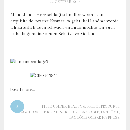
22. OKTOBER 2012
Mein kleines Herz schlägt schneller, wenn es um
exquisite dekorative Kosmetika geht- bei Lanôme werde
ich natürlich auch schwach und nun möchte ich euch
unbedingt meine neuen Schätze vorstellen.
[Read more…]
5
FILED UNDER:
BEAUTY & PFLEGEPRODUKTE
TAGGED WITH:
BLUSH SUBTIL 02 ROSE SABLE
,
LANCÔME
,
LANCÔME OMBRE HYPNÔSE