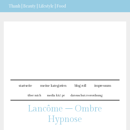
Thanh | Beauty | Lifestyle | Food
Sie möchten mehr dazu erfahren?
ICH BIN EINVERSTANDEN
startseite
meine kategorien
blog roll
impressum
über mich
media kit/ pr
datenschutzverordnung
Lancôme – Ombre
Hypnose