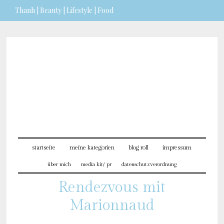
Thanh | Beauty | Lifestyle | Food
Sie möchten mehr dazu erfahren?
ICH BIN EINVERSTANDEN
startseite
meine kategorien
blog roll
impressum
über mich
media kit/ pr
datenschutzverordnung
Rendezvous mit
Marionnaud