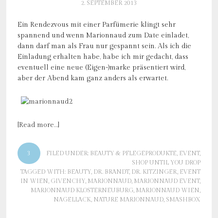
2. SEPTEMBER 2013
Ein Rendezvous mit einer Parfümerie klingt sehr
spannend und wenn Marionnaud zum Date einladet,
dann darf man als Frau nur gespannt sein. Als ich die
Einladung erhalten habe, habe ich mir gedacht, dass
eventuell eine neue (Eigen-)marke präsentiert wird,
aber der Abend kam ganz anders als erwartet.
[Read more…]
3
FILED UNDER:
BEAUTY & PFLEGEPRODUKTE
,
EVENT
,
SHOP UNTIL YOU DROP
TAGGED WITH:
BEAUTY
,
DR. BRANDT
,
DR. KITZINGER
,
EVENT
IN WIEN
,
GIVENCHY
,
MARIONNAUD
,
MARIONNAUD EVENT
,
MARIONNAUD KLOSTERNEUBURG
,
MARIONNAUD WIEN
,
NAGELLACK
,
NATURE MARIONNAUD
,
SMASHBOX