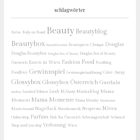
schlagwörter
Beauty
Beautyblog
Baby on Board
Avène
Beautybox
Douglas
Beautypress
Clinique
Beautyfavoriten
Douglas Beautybox
Douglas Box of Beauty
Douglas Box of Beauty
Food
Fashion
Essen in Wien
Österreich
Foodblog
Gewinnspiel
Give Away
Foodlove
Gewinnspielauflösung
Glossybox
Glossybox Österreich
Guerlain
Mama
Lush
M.Asam
Mamablog
Limited Edition
Isadora
Mama Momente
Moment
Mama Monday
Manhattan
Nivea
Nagellack
Nespresso
Marionnaud
Naturkosmetik
Parfum
Onlineshop
Schwangerschaft
Pink Box Österreich
Sebamed
Verlosung
Shop until you drop
Wien