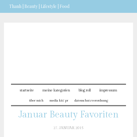
Thanh | Beauty | Lifestyle | Food
Sie möchten mehr dazu erfahren?
ICH BIN EINVERSTANDEN
startseite
meine kategorien
blog roll
impressum
über mich
media kit/ pr
datenschutzverordnung
Januar Beauty Favoriten
27. JANUAR 2015