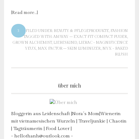
[Read more…]
3
FILED UNDER:
BEAUTY & PFLEGEPRODUKTE
,
FASHION
TAGGED WITH:
AMWAY – EXACT FIT COMPACT PUDER
,
GROWN ALCHEMIST
,
LIEBESKIND
,
LIERAC - MAGNIFICENCE
YEUX
,
MAX FACTOR – SKIN LUMINIZER
,
NYX - BAKED
BLUSH
über mich
Bloggerin aus Leidenschaft |Nora´s Mom|Wienerin
mit vietnamesischen Wurzeln | Traveljunkie | Chaotin
| Tagträumerin | Food Lover |
- hellothanh@outlook.com -