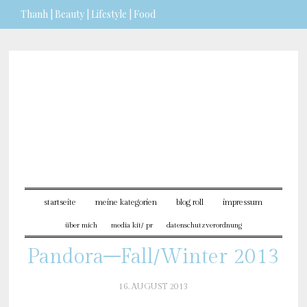
Thanh | Beauty | Lifestyle | Food
Sie möchten mehr dazu erfahren?
ICH BIN EINVERSTANDEN
startseite
meine kategorien
blog roll
impressum
über mich
media kit/ pr
datenschutzverordnung
Pandora–Fall/Winter 2013
16. AUGUST 2013