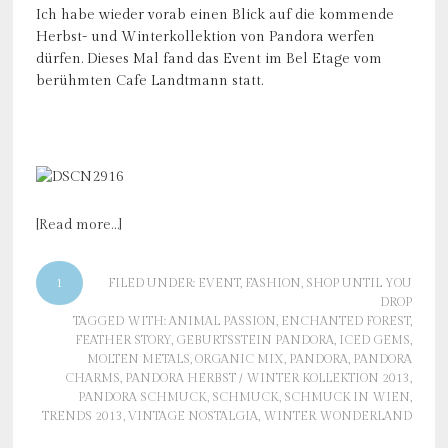
Ich habe wieder vorab einen Blick auf die kommende
Herbst- und Winterkollektion von Pandora werfen
dürfen. Dieses Mal fand das Event im Bel Etage vom
berühmten Cafe Landtmann statt.
[Read more…]
1
FILED UNDER:
EVENT
,
FASHION
,
SHOP UNTIL YOU
DROP
TAGGED WITH:
ANIMAL PASSION
,
ENCHANTED FOREST
,
FEATHER STORY
,
GEBURTSSTEIN PANDORA
,
ICED GEMS
,
MOLTEN METALS
,
ORGANIC MIX
,
PANDORA
,
PANDORA
CHARMS
,
PANDORA HERBST / WINTER KOLLEKTION 2013
,
PANDORA SCHMUCK
,
SCHMUCK
,
SCHMUCK IN WIEN
,
TRENDS 2013
,
VINTAGE NOSTALGIA
,
WINTER WONDERLAND