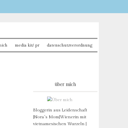
Sie möchten mehr dazu
mich
media kit/ pr
datenschutzverordnung
über mich
Bloggerin aus Leidenschaft
|Nora´s Mom|Wienerin mit
vietnamesischen Wurzeln |