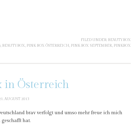
FILED UNDER:
BEAUTYBOX
G
,
BEAUTYBOX
,
PINK BOX ÖSTERREICH
,
PINK BOX SEPTEMBER
,
PINKBOX
 in Österreich
21. AUGUST 2013
eutschland brav verfolgt und umso mehr freue ich mich
 geschafft hat.