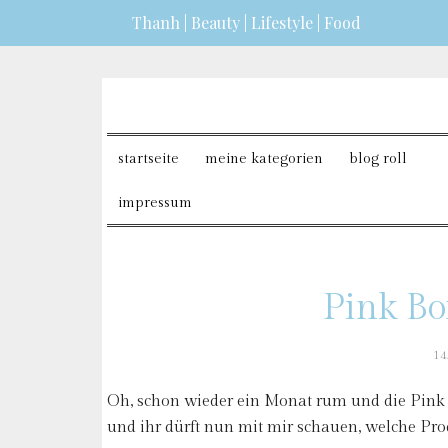
Thanh | Beauty | Lifestyle | Food
erfahren?
ICH BIN EINVERSTANDEN
startseite
meine kategorien
blog roll
impressum
Pink B
14
Oh, schon wieder ein Monat rum und die Pink 
und ihr dürft nun mit mir schauen, welche Pro