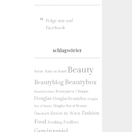
Folge mir auf
Facebook
schlagwörter
Beauty
Baby on Board
Avène
Beautybox
Beautyblog
Beautypress
Clinique
Beautyfavoriten
Douglas
Douglas Beautybox
Douglas
Douglas Box of Beauty
Box of Beauty
Fashion
Essen in Wien
Österreich
Food
Foodlove
Foodblog
Gewinnspiel