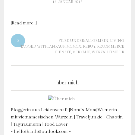
15. JANUAR 2016
[Read more…]
2
FILED UNDER:
ALLGEMEIN
,
LIVING
TAGGED WITH:
ANKAUF
,
MOMOX
,
REBUY
,
RECOMMERCE
DIENSTE
,
VERKAUF
,
WERZAHLTMEHR
über mich
Bloggerin aus Leidenschaft |Nora´s Mom|Wienerin
mit vietnamesischen Wurzeln | Traveljunkie | Chaotin
| Tagträumerin | Food Lover |
- hellothanh@outlook.com -