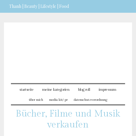
Thanh | Beauty | Lifestyle | Food
Sie möchten mehr dazu
erfahren?
ICH BIN EINVERSTANDEN
startseite
meine kategorien
blog roll
impressum
über mich
media kit/ pr
datenschutzverordnung
Bücher, Filme und Musik
verkaufen