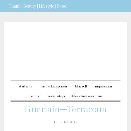
Thanh | Beauty | Lifestyle | Food
Sie möchten mehr dazu erfahren?
ICH BIN EINVERSTANDEN
startseite
meine kategorien
blog roll
impressum
über mich
media kit/ pr
datenschutzverordnung
Guerlain–Terracotta
14. JUNI 2013