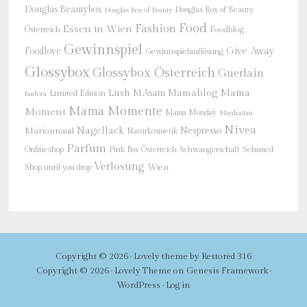
Douglas Beautybox
Douglas Box of Beauty
Douglas Box of Beauty
Food
Fashion
Essen in Wien
Österreich
Foodblog
Gewinnspiel
Give Away
Foodlove
Gewinnspielauflösung
Glossybox
Glossybox Österreich
Guerlain
Mama
Lush
M.Asam
Mamablog
Limited Edition
Isadora
Mama Momente
Moment
Mama Monday
Manhattan
Nivea
Nagellack
Nespresso
Marionnaud
Naturkosmetik
Parfum
Onlineshop
Schwangerschaft
Pink Box Österreich
Sebamed
Verlosung
Shop until you drop
Wien
Copyright © 2026 ·
Lovely theme
by
Restored 316
Copyright © 2026 ·
Lovely Theme
on
Genesis Framework
·
WordPress
·
Log in