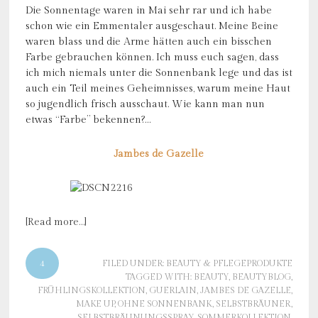
Die Sonnentage waren in Mai sehr rar und ich habe
schon wie ein Emmentaler ausgeschaut. Meine Beine
waren blass und die Arme hätten auch ein bisschen
Farbe gebrauchen können. Ich muss euch sagen, dass
ich mich niemals unter die Sonnenbank lege und das ist
auch ein Teil meines Geheimnisses, warum meine Haut
so jugendlich frisch ausschaut. Wie kann man nun
etwas “Farbe” bekennen?…
Jambes de Gazelle
[Read more…]
4
FILED UNDER:
BEAUTY & PFLEGEPRODUKTE
TAGGED WITH:
BEAUTY
,
BEAUTYBLOG
,
FRÜHLINGSKOLLEKTION
,
GUERLAIN
,
JAMBES DE GAZELLE
,
MAKE UP
,
OHNE SONNENBANK
,
SELBSTBRÄUNER
,
SELBSTBRÄUNUNGSSPRAY
,
SOMMERKOLLEKTION
,