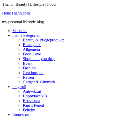
Thanh | Beauty | Lifestyle | Food
Sie möchten mehr dazu erfahren?
HelloThanh.com
Ich bin einverstanden
my personal lifestyle blog
Startseite
meine kategorien
Beauty & Pflegeprodukte
Beautybox
Allgemein
Food Love
Shop until you drop
Event
Fashion
Gewinnspiel
Reisen
Gadget & Gimmick
blog roll
Antiwitz.at
Happyface313
Ecovienna
Kim´s Pencil
Felicity
Impressum