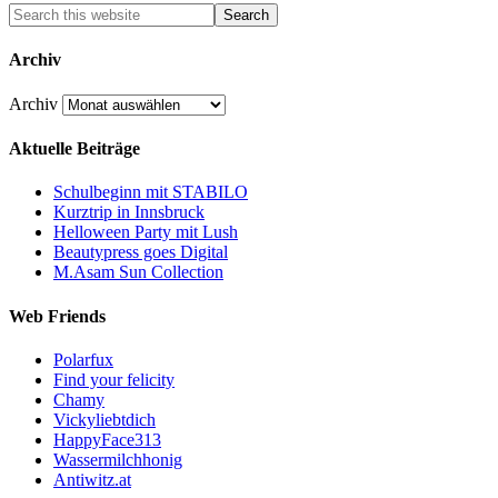
Archiv
Archiv
Aktuelle Beiträge
Schulbeginn mit STABILO
Kurztrip in Innsbruck
Helloween Party mit Lush
Beautypress goes Digital
M.Asam Sun Collection
Web Friends
Polarfux
Find your felicity
Chamy
Vickyliebtdich
HappyFace313
Wassermilchhonig
Antiwitz.at