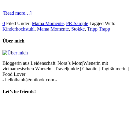
[Read more…]
0
Filed Under:
Mama Momente
,
PR-Sample
Tagged With:
Kinderhochstuhl
,
Mama Momente
,
Stokke
,
Tripp Trapp
Über mich
Bloggerin aus Leidenschaft |Nora´s Mom|Wienerin mit
vietnamesischen Wurzeln | Traveljunkie | Chaotin | Tagträumerin |
Food Lover |
- hellothanh@outlook.com -
Let’s be friends!