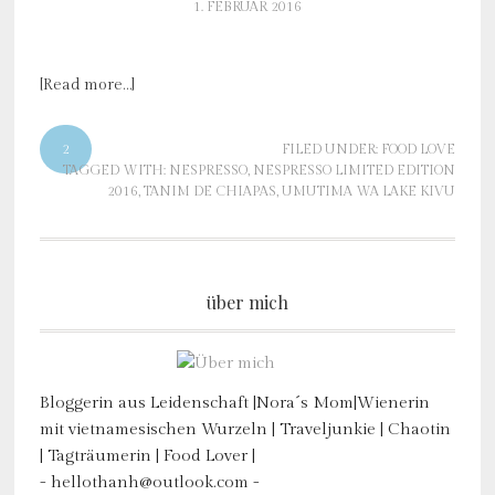
1. FEBRUAR 2016
[Read more…]
2
FILED UNDER:
FOOD LOVE
TAGGED WITH:
NESPRESSO
,
NESPRESSO LIMITED EDITION
2016
,
TANIM DE CHIAPAS
,
UMUTIMA WA LAKE KIVU
über mich
Bloggerin aus Leidenschaft |Nora´s Mom|Wienerin
mit vietnamesischen Wurzeln | Traveljunkie | Chaotin
| Tagträumerin | Food Lover |
- hellothanh@outlook.com -