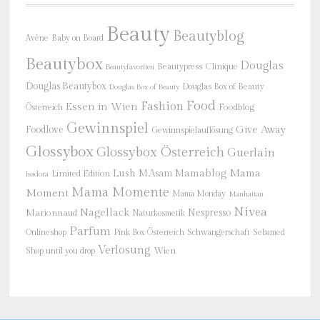
Beauty
Beautyblog
Baby on Board
Avène
Beautybox
Douglas
Beautypress
Clinique
Beautyfavoriten
Douglas Beautybox
Douglas Box of Beauty
Douglas Box of Beauty
Food
Fashion
Essen in Wien
Österreich
Foodblog
Gewinnspiel
Give Away
Foodlove
Gewinnspielauflösung
Glossybox
Glossybox Österreich
Guerlain
Mama
Lush
M.Asam
Mamablog
Limited Edition
Isadora
Mama Momente
Moment
Mama Monday
Manhattan
Nivea
Nagellack
Nespresso
Marionnaud
Naturkosmetik
Parfum
Onlineshop
Schwangerschaft
Pink Box Österreich
Sebamed
Verlosung
Shop until you drop
Wien