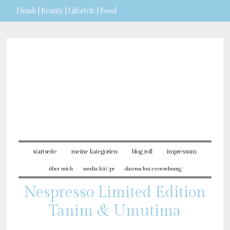
Thanh | Beauty | Lifestyle | Food
Sie möchten mehr dazu
erfahren?
ICH BIN EINVERSTANDEN
startseite
meine kategorien
blog roll
impressum
über mich
media kit/ pr
datenschutzverordnung
Nespresso Limited Edition
Tanim & Umutima