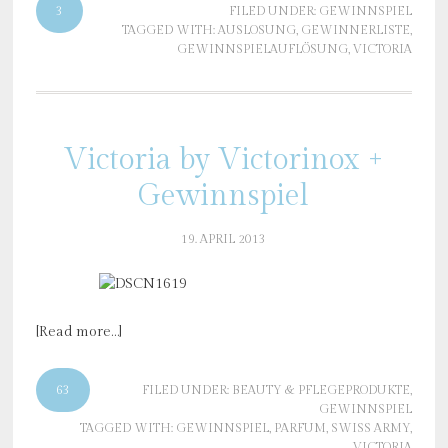
3
FILED UNDER:
GEWINNSPIEL
TAGGED WITH:
AUSLOSUNG
,
GEWINNERLISTE
,
GEWINNSPIELAUFLÖSUNG
,
VICTORIA
Victoria by Victorinox +
Gewinnspiel
19. APRIL 2013
[Read more…]
63
FILED UNDER:
BEAUTY & PFLEGEPRODUKTE
,
GEWINNSPIEL
TAGGED WITH:
GEWINNSPIEL
,
PARFUM
,
SWISS ARMY
,
VICTORIA