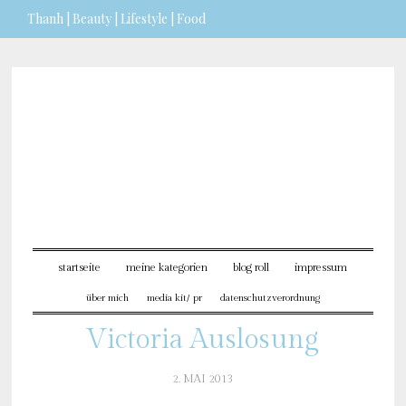
Thanh | Beauty | Lifestyle | Food
Sie möchten mehr dazu erfahren?
ICH BIN EINVERSTANDEN
startseite
meine kategorien
blog roll
impressum
über mich
media kit/ pr
datenschutzverordnung
Victoria Auslosung
2. MAI 2013