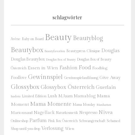
schlagwörter
Beauty
Beautyblog
Baby on Board
Avène
Beautybox
Douglas
Beautypress
Clinique
Beautyfavoriten
Douglas Beautybox
Douglas Box of Beauty
Douglas Box of Beauty
Food
Fashion
Essen in Wien
Österreich
Foodblog
Gewinnspiel
Give Away
Foodlove
Gewinnspielauflösung
Glossybox
Glossybox Österreich
Guerlain
Mama
Lush
M.Asam
Mamablog
Limited Edition
Isadora
Mama Momente
Moment
Mama Monday
Manhattan
Nivea
Nagellack
Nespresso
Marionnaud
Naturkosmetik
Parfum
Onlineshop
Schwangerschaft
Pink Box Österreich
Sebamed
Verlosung
Shop until you drop
Wien