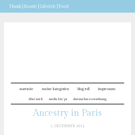
Thanh | Beauty | Lifestyle | Food
Sie möchten mehr dazu erfahren?
ICH BIN EINVERSTANDEN
startseite
meine kategorien
blog roll
impressum
über mich
media kit/ pr
datenschutzverordnung
Ancestry in Paris
1. DEZEMBER 2014