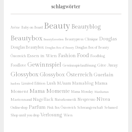
schlagwörter
Beauty
Beautyblog
Baby on Board
Avène
Beautybox
Douglas
Beautypress
Clinique
Beautyfavoriten
Douglas Beautybox
Douglas Box of Beauty
Douglas Box of Beauty
Food
Fashion
Essen in Wien
Österreich
Foodblog
Gewinnspiel
Give Away
Foodlove
Gewinnspielauflösung
Glossybox
Glossybox Österreich
Guerlain
Mama
Lush
M.Asam
Mamablog
Limited Edition
Isadora
Mama Momente
Moment
Mama Monday
Manhattan
Nivea
Nagellack
Nespresso
Marionnaud
Naturkosmetik
Parfum
Onlineshop
Schwangerschaft
Pink Box Österreich
Sebamed
Verlosung
Shop until you drop
Wien