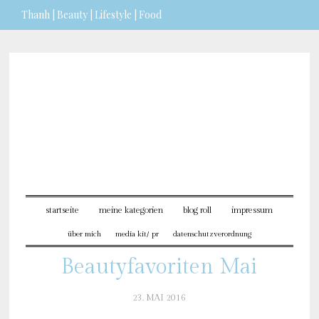
Thanh | Beauty | Lifestyle | Food
Sie möchten mehr dazu erfahren?
ICH BIN EINVERSTANDEN
startseite
meine kategorien
blog roll
impressum
über mich
media kit/ pr
datenschutzverordnung
Beautyfavoriten Mai
23. MAI 2016