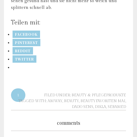
sehen gesund hast und sie nicht mehr so weich und
splittern schnell ab.
Teilen mit:
FACEBOOK
PINTEREST
REDDIT
TWITTER
1
FILED UNDER:
BEAUTY & PFLEGEPRODUKTE
TAGGED WITH:
AMWAY
,
BEAUTY
,
BEAUTYFAVORITEN MAI
,
DADO SENS
,
DIKLA
,
SEBAMED
comments