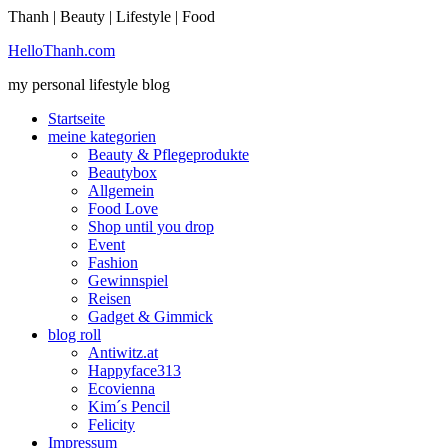
Thanh | Beauty | Lifestyle | Food
Sie möchten mehr dazu erfahren?
HelloThanh.com
Ich bin einverstanden
my personal lifestyle blog
Startseite
meine kategorien
Beauty & Pflegeprodukte
Beautybox
Allgemein
Food Love
Shop until you drop
Event
Fashion
Gewinnspiel
Reisen
Gadget & Gimmick
blog roll
Antiwitz.at
Happyface313
Ecovienna
Kim´s Pencil
Felicity
Impressum