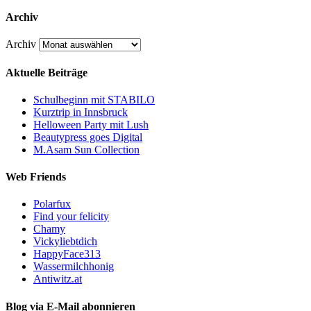
Archiv
Archiv
Aktuelle Beiträge
Schulbeginn mit STABILO
Kurztrip in Innsbruck
Helloween Party mit Lush
Beautypress goes Digital
M.Asam Sun Collection
Web Friends
Polarfux
Find your felicity
Chamy
Vickyliebtdich
HappyFace313
Wassermilchhonig
Antiwitz.at
Blog via E-Mail abonnieren