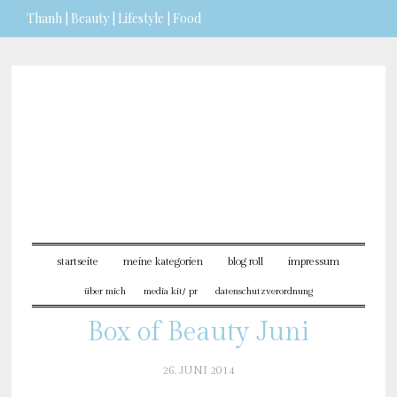
Thanh | Beauty | Lifestyle | Food
Sie möchten mehr dazu
erfahren?
ICH BIN EINVERSTANDEN
startseite
meine kategorien
blog roll
impressum
über mich
media kit/ pr
datenschutzverordnung
Box of Beauty Juni
26. JUNI 2014