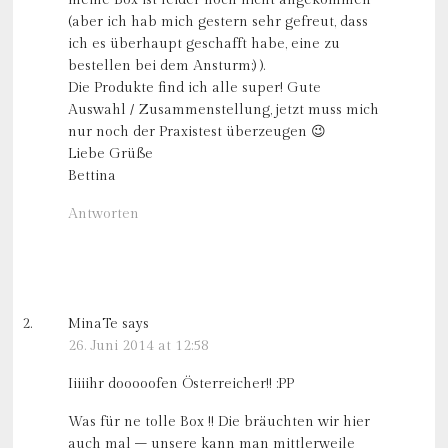
meine Box ist leider noch nicht angekommen
(aber ich hab mich gestern sehr gefreut, dass
ich es überhaupt geschafft habe, eine zu
bestellen bei dem Ansturm;) ).
Die Produkte find ich alle super! Gute
Auswahl / Zusammenstellung, jetzt muss mich
nur noch der Praxistest überzeugen 😉
Liebe Grüße
Bettina
Antworten
MinaTe
says
26. Juni 2014 at 12:58
Iiiiihr dooooofen Österreicher!! :PP
Was für ne tolle Box !! Die bräuchten wir hier
auch mal – unsere kann man mittlerweile