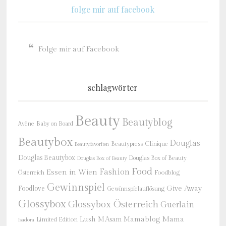
folge mir auf facebook
Folge mir auf Facebook
schlagwörter
Beauty
Beautyblog
Baby on Board
Avène
Beautybox
Douglas
Beautypress
Clinique
Beautyfavoriten
Douglas Beautybox
Douglas Box of Beauty
Douglas Box of Beauty
Food
Fashion
Essen in Wien
Österreich
Foodblog
Gewinnspiel
Give Away
Foodlove
Gewinnspielauflösung
Glossybox
Glossybox Österreich
Guerlain
Mama
Lush
M.Asam
Mamablog
Limited Edition
Isadora