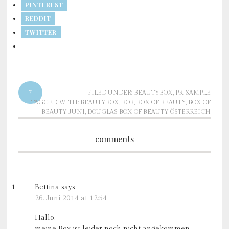
PINTEREST
REDDIT
TWITTER
7
FILED UNDER:
BEAUTYBOX
,
PR-SAMPLE
TAGGED WITH:
BEAUTYBOX
,
BOB
,
BOX OF BEAUTY
,
BOX OF
BEAUTY JUNI
,
DOUGLAS BOX OF BEAUTY ÖSTERREICH
comments
Bettina
says
26. Juni 2014 at 12:54
Hallo,