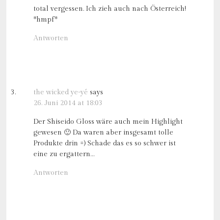
total vergessen. Ich zieh auch nach Österreich!
*hmpf*
Antworten
the wicked ye-yé
says
26. Juni 2014 at 18:03
Der Shiseido Gloss wäre auch mein Highlight
gewesen 🙂 Da waren aber insgesamt tolle
Produkte drin =) Schade das es so schwer ist
eine zu ergattern…
Antworten