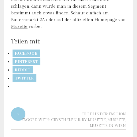
schlagen, dann würde man in diesem Segment
bestimmt auch etwas finden. Schaut einfach am
Bauernmarkt 2A oder auf der offiziellen Homepage von
Musette
vorbei
Teilen mit:
FACEBOOK
PINTEREST
REDDIT
TWITTER
2
FILED UNDER:
FASHION
TAGGED WITH:
CRYSTHELEN B. BY MUSETTE
,
MUSETTE
,
MUSETTE IN WIEN