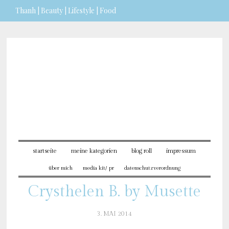
Thanh | Beauty | Lifestyle | Food
Sie möchten mehr dazu erfahren?
ICH BIN EINVERSTANDEN
startseite
meine kategorien
blog roll
impressum
über mich
media kit/ pr
datenschutzverordnung
Crysthelen B. by Musette
3. MAI 2014