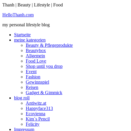
Thanh | Beauty | Lifestyle | Food
Sie möchten mehr dazu erfahren?
HelloThanh.com
Ich bin einverstanden
my personal lifestyle blog
Startseite
meine kategorien
Beauty & Pflegeprodukte
Beautybox
Allgemein
Food Love
Shop until you drop
Event
Fashion
Gewinnspiel
Reisen
Gadget & Gimmick
blog roll
Antiwitz.at
Happyface313
Ecovienna
Kim´s Pencil
Felicity
Impressum