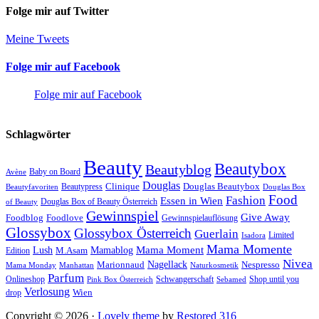
Folge mir auf Twitter
Meine Tweets
Folge mir auf Facebook
Folge mir auf Facebook
Schlagwörter
Beauty
Beautybox
Beautyblog
Baby on Board
Avène
Douglas
Douglas Beautybox
Beautypress
Clinique
Beautyfavoriten
Douglas Box
Food
Fashion
Essen in Wien
Douglas Box of Beauty Österreich
of Beauty
Gewinnspiel
Give Away
Foodlove
Foodblog
Gewinnspielauflösung
Glossybox
Glossybox Österreich
Guerlain
Limited
Isadora
Mama Momente
Mama Moment
Lush
M.Asam
Mamablog
Edition
Nivea
Nagellack
Nespresso
Marionnaud
Mama Monday
Naturkosmetik
Manhattan
Parfum
Onlineshop
Schwangerschaft
Shop until you
Pink Box Österreich
Sebamed
Verlosung
drop
Wien
Copyright © 2026 ·
Lovely theme
by
Restored 316