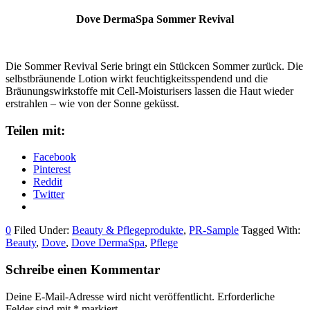
Dove DermaSpa Sommer Revival
Die Sommer Revival Serie bringt ein Stückcen Sommer zurück. Die
selbstbräunende Lotion wirkt feuchtigkeitsspendend und die
Bräunungswirkstoffe mit Cell-Moisturisers lassen die Haut wieder
erstrahlen – wie von der Sonne geküsst.
Teilen mit:
Facebook
Pinterest
Reddit
Twitter
0
Filed Under:
Beauty & Pflegeprodukte
,
PR-Sample
Tagged With:
Beauty
,
Dove
,
Dove DermaSpa
,
Pflege
Schreibe einen Kommentar
Deine E-Mail-Adresse wird nicht veröffentlicht.
Erforderliche
Felder sind mit
*
markiert