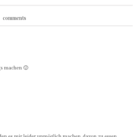
comments
gs machen 🙂
rden es mir leider unmöglich machen, davon zu essen,