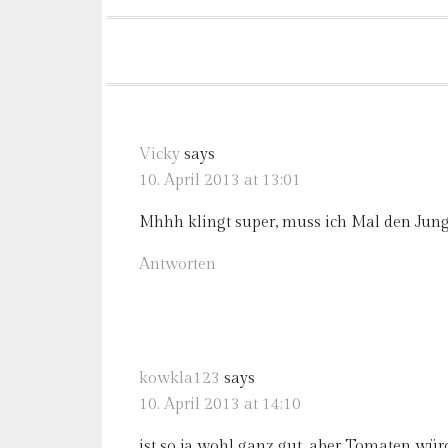
Vicky
says
10. April 2013 at 13:01
Mhhh klingt super, muss ich Mal den Jun
Antworten
kowkla123
says
10. April 2013 at 14:10
ist so ja wohl ganz gut, aber Tomaten wü