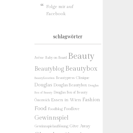
Folge mir auf
Facebook
schlagwörter
Beauty
Baby on Board
Avène
Beautybox
Beautyblog
Beautypress
Clinique
Beautyfavoriten
Douglas
Douglas Beautybox
Douglas
Douglas Box of Beauty
Box of Beauty
Fashion
Essen in Wien
Österreich
Food
Foodlove
Foodblog
Gewinnspiel
Give Away
Gewinnspielauflösung