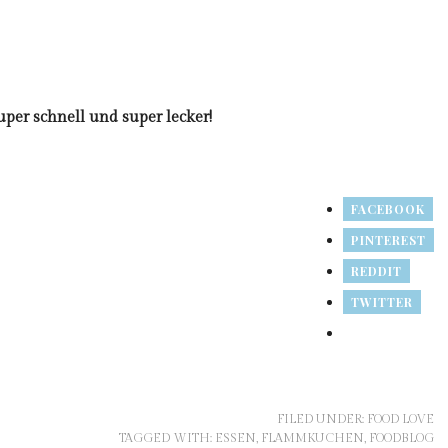
er schnell und super lecker!
FACEBOOK
PINTEREST
REDDIT
TWITTER
FILED UNDER:
FOOD LOVE
TAGGED WITH:
ESSEN
,
FLAMMKUCHEN
,
FOODBLOG