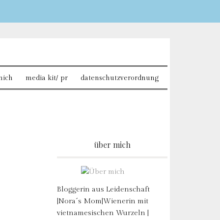
Sie möchten mehr dazu
mich
media kit/ pr
datenschutzverordnung
über mich
Bloggerin aus Leidenschaft
|Nora´s Mom|Wienerin mit
vietnamesischen Wurzeln |