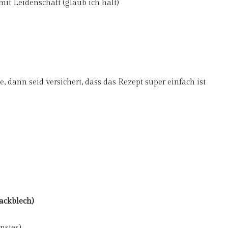
it Leidenschaft (glaub ich halt)
 dann seid versichert, dass das Rezept super einfach ist
Backblech)
nstes)