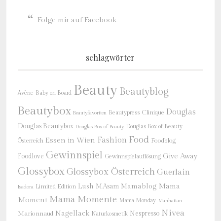
Folge mir auf Facebook
schlagwörter
Beauty
Beautyblog
Baby on Board
Avène
Beautybox
Douglas
Beautypress
Clinique
Beautyfavoriten
Douglas Beautybox
Douglas Box of Beauty
Douglas Box of Beauty
Food
Fashion
Essen in Wien
Österreich
Foodblog
Gewinnspiel
Give Away
Foodlove
Gewinnspielauflösung
Glossybox
Glossybox Österreich
Guerlain
Mama
Lush
M.Asam
Mamablog
Limited Edition
Isadora
Mama Momente
Moment
Mama Monday
Manhattan
Nivea
Nagellack
Nespresso
Marionnaud
Naturkosmetik