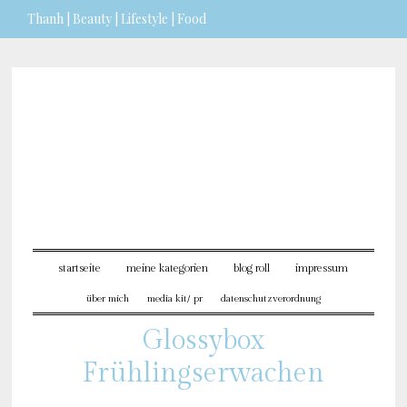
Thanh | Beauty | Lifestyle | Food
Sie möchten mehr dazu erfahren?
ICH BIN EINVERSTANDEN
startseite
meine kategorien
blog roll
impressum
über mich
media kit/ pr
datenschutzverordnung
Glossybox
Frühlingserwachen