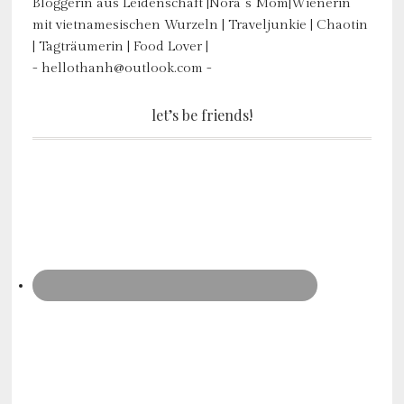
Bloggerin aus Leidenschaft |Nora´s Mom|Wienerin
mit vietnamesischen Wurzeln | Traveljunkie | Chaotin
| Tagträumerin | Food Lover |
- hellothanh@outlook.com -
let’s be friends!