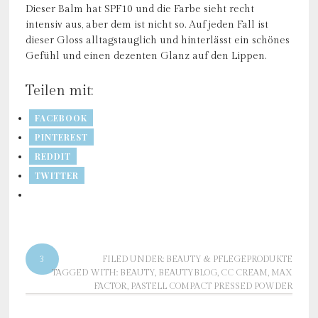
Dieser Balm hat SPF10 und die Farbe sieht recht
intensiv aus, aber dem ist nicht so. Auf jeden Fall ist
dieser Gloss alltagstauglich und hinterlässt ein schönes
Gefühl und einen dezenten Glanz auf den Lippen.
Teilen mit:
FACEBOOK
PINTEREST
REDDIT
TWITTER
3
FILED UNDER:
BEAUTY & PFLEGEPRODUKTE
TAGGED WITH:
BEAUTY
,
BEAUTYBLOG
,
CC CREAM
,
MAX
FACTOR
,
PASTELL COMPACT PRESSED POWDER