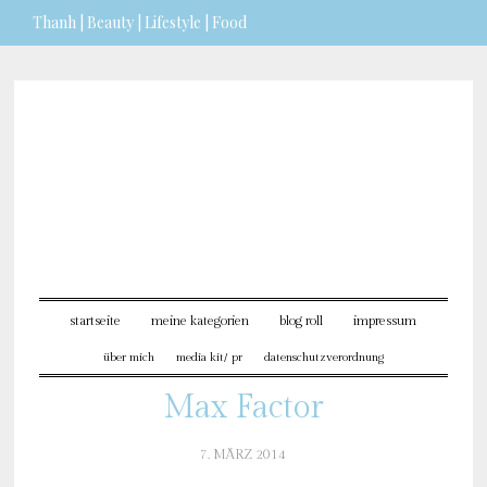
Thanh | Beauty | Lifestyle | Food
Sie möchten mehr dazu erfahren?
ICH BIN EINVERSTANDEN
startseite
meine kategorien
blog roll
impressum
über mich
media kit/ pr
datenschutzverordnung
Max Factor
7. MÄRZ 2014