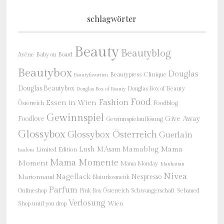
schlagwörter
Beauty
Beautyblog
Baby on Board
Avène
Beautybox
Douglas
Beautypress
Clinique
Beautyfavoriten
Douglas Beautybox
Douglas Box of Beauty
Douglas Box of Beauty
Food
Fashion
Essen in Wien
Österreich
Foodblog
Gewinnspiel
Give Away
Foodlove
Gewinnspielauflösung
Glossybox
Glossybox Österreich
Guerlain
Mama
Lush
M.Asam
Mamablog
Limited Edition
Isadora
Mama Momente
Moment
Mama Monday
Manhattan
Nivea
Nagellack
Nespresso
Marionnaud
Naturkosmetik
Parfum
Onlineshop
Schwangerschaft
Pink Box Österreich
Sebamed
Verlosung
Shop until you drop
Wien