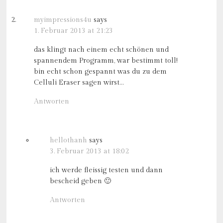
myimpressions4u
says
1. Februar 2013 at 21:23
das klingt nach einem echt schönen und
spannendem Programm, war bestimmt toll!
bin echt schon gespannt was du zu dem
Celluli Eraser sagen wirst…
Antworten
hellothanh
says
3. Februar 2013 at 18:02
ich werde fleissig testen und dann
bescheid geben 🙂
Antworten