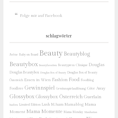
Folge mir auf Facebook
schlagwörter
Beauty
Beautyblog
Baby on Board
Avène
Beautybox
Douglas
Beautypress
Clinique
Beautyfavoriten
Douglas Beautybox
Douglas Box of Beauty
Douglas Box of Beauty
Food
Fashion
Essen in Wien
Österreich
Foodblog
Gewinnspiel
Give Away
Foodlove
Gewinnspielauflösung
Glossybox
Glossybox Österreich
Guerlain
Mama
Lush
M.Asam
Mamablog
Limited Edition
Isadora
Mama Momente
Moment
Mama Monday
Manhattan