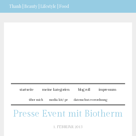
Thanh | Beauty | Lifestyle | Food
Sie möchten mehr dazu erfahren?
ICH BIN EINVERSTANDEN
startseite
meine kategorien
blog roll
impressum
über mich
media kit/ pr
datenschutzverordnung
Presse Event mit Biotherm
1. FEBRUAR 2013