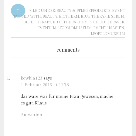
7
FILED UNDER:
BEAUTY & PFLEGEPRODUKTE
,
EVENT
TAGGED WITH:
BEAUTY
,
BIOTHERM
,
BLUE THERAPIE SERUM
,
BLUE THERAPY
,
BLUE THERAPY EYES
,
CELLULI ERASER
,
EVENT IM LEOPOLDMUSEUM
,
EVENT IN WIEN
,
LEOPOLDMUSEUM
comments
kowkla123
says
1. Februar 2013 at 12:38
das wäre was für meine Frau gewesen, mache
es gut, KLaus
Antworten