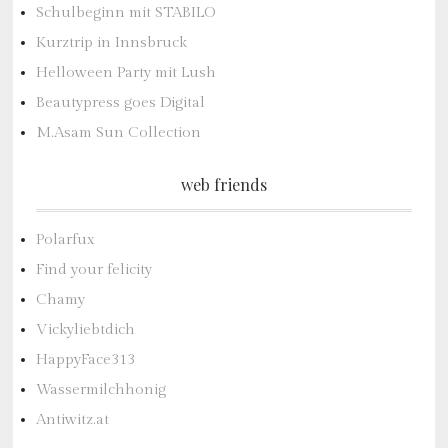
Schulbeginn mit STABILO
Kurztrip in Innsbruck
Helloween Party mit Lush
Beautypress goes Digital
M.Asam Sun Collection
web friends
Polarfux
Find your felicity
Chamy
Vickyliebtdich
HappyFace313
Wassermilchhonig
Antiwitz.at