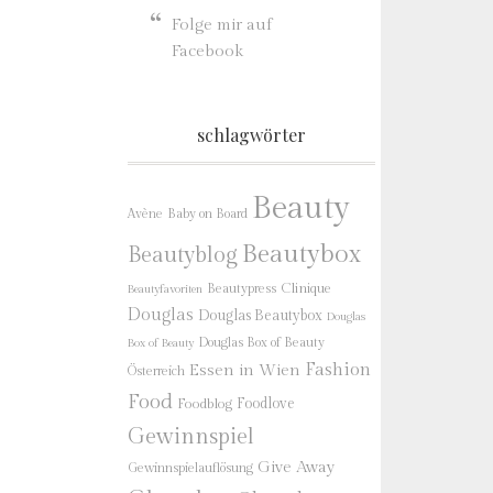
Folge mir auf
Facebook
schlagwörter
Beauty
Baby on Board
Avène
Beautybox
Beautyblog
Beautypress
Clinique
Beautyfavoriten
Douglas
Douglas Beautybox
Douglas
Douglas Box of Beauty
Box of Beauty
Fashion
Essen in Wien
Österreich
Food
Foodlove
Foodblog
Gewinnspiel
Give Away
Gewinnspielauflösung