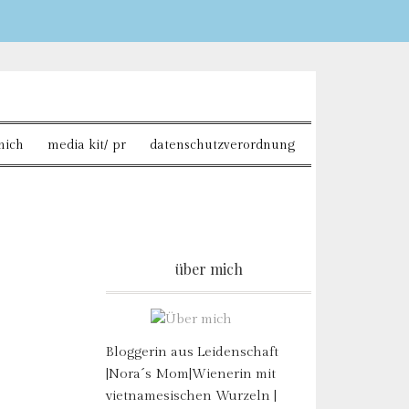
Sie möchten mehr dazu
mich
media kit/ pr
datenschutzverordnung
über mich
Bloggerin aus Leidenschaft
|Nora´s Mom|Wienerin mit
vietnamesischen Wurzeln |