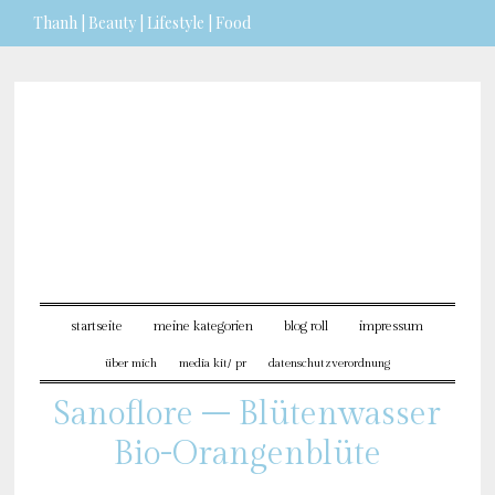
Thanh | Beauty | Lifestyle | Food
Sie möchten mehr dazu erfahren?
ICH BIN EINVERSTANDEN
startseite
meine kategorien
blog roll
impressum
über mich
media kit/ pr
datenschutzverordnung
Sanoflore – Blütenwasser
Bio-Orangenblüte