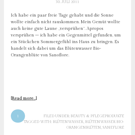
30. JULI 2011
Ich habe ein paar freie Tage gehabt und die Sonne
wollte einfach nicht rauskommen. Mein Gemüt wollte
auch keine gute Laune „versprühen“. Apropos
versprühen – ich habe ein Gegenmittel gefunden, um
ein Stückchen Sommergefühl ins Haus zu bringen. Es
handelt sich dabei um das Blütenwasser Bio-
Orangenblüte von Sanoflore.
[Read more…]
1
FILED UNDER:
BEAUTY & PFLEGEPRODUKTE
TAGGED WITH:
BLÜTENWASSER
,
BLÜTENWASSER BIO-
ORANGENBLÜTEN
,
SANEFLORE