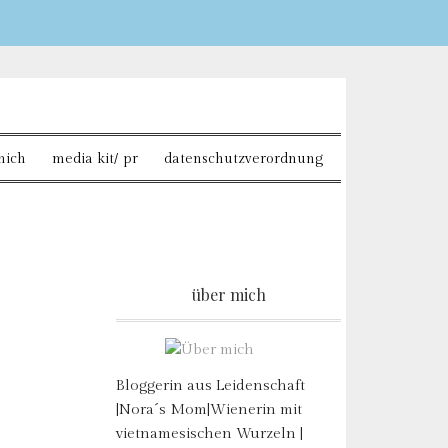
Sie möchten mehr
mich
media kit/ pr
datenschutzverordnung
über mich
Bloggerin aus Leidenschaft
|Nora´s Mom|Wienerin mit
vietnamesischen Wurzeln |