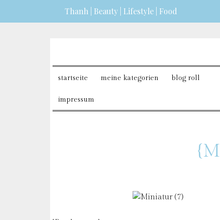
Thanh | Beauty | Lifestyle | Food
dazu erfahren?
ICH BIN EINVERSTANDEN
startseite
meine kategorien
blog roll
impressum
{M