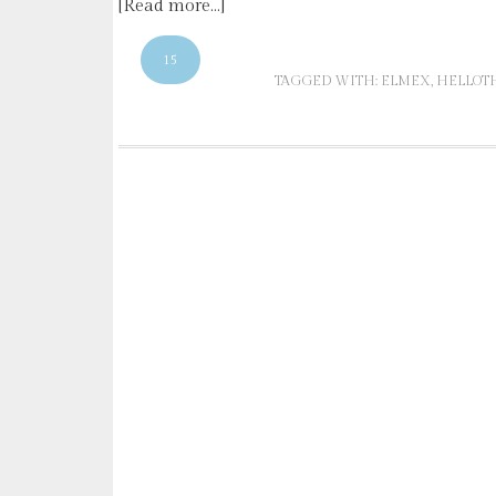
[Read more…]
15
TAGGED WITH:
ELMEX
,
HELLOT