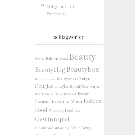
Folge mir auf
Facebook
schlagwörter
Beauty
Baby on Board
Avène
Beautybox
Beautyblog
Beautypress
Clinique
Beautyfavoriten
Douglas
Douglas Beautybox
Douglas
Douglas Box of Beauty
Box of Beauty
Fashion
Essen in Wien
Österreich
Food
Foodlove
Foodblog
Gewinnspiel
Give Away
Gewinnspielauflösung