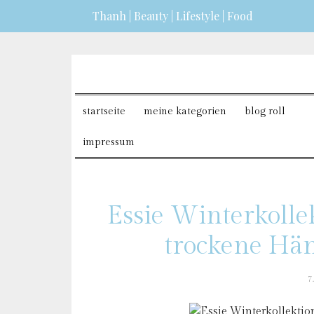
Thanh | Beauty | Lifestyle | Food
erfahren?
ICH BIN EINVERSTANDEN
startseite
meine kategorien
blog roll
impressum
Essie Winterkoll
trockene Hän
7