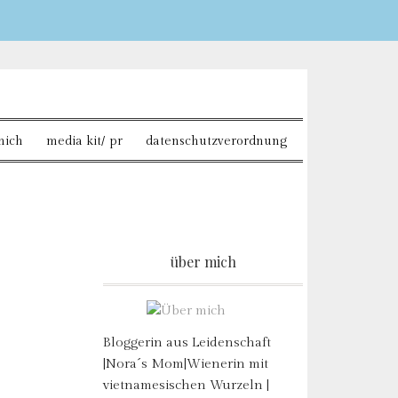
Sie möchten mehr dazu
mich
media kit/ pr
datenschutzverordnung
über mich
Bloggerin aus Leidenschaft
|Nora´s Mom|Wienerin mit
vietnamesischen Wurzeln |