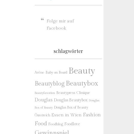
Folge mir auf
Facebook
schlagwörter
Beauty
Baby on Board
Avène
Beautybox
Beautyblog
Beautypress
Clinique
Beautyfavoriten
Douglas
Douglas Beautybox
Douglas
Douglas Box of Beauty
Box of Beauty
Fashion
Essen in Wien
Österreich
Food
Foodlove
Foodblog
Gewinnspiel