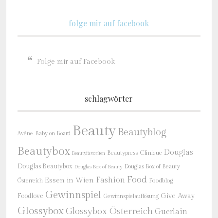
folge mir auf facebook
Folge mir auf Facebook
schlagwörter
Beauty
Beautyblog
Baby on Board
Avène
Beautybox
Douglas
Beautypress
Clinique
Beautyfavoriten
Douglas Beautybox
Douglas Box of Beauty
Douglas Box of Beauty
Food
Fashion
Essen in Wien
Österreich
Foodblog
Gewinnspiel
Give Away
Foodlove
Gewinnspielauflösung
Glossybox
Glossybox Österreich
Guerlain