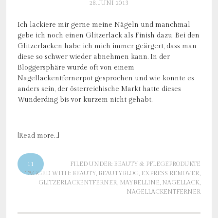
28. JUNI 2013
Ich lackiere mir gerne meine Nägeln und manchmal
gebe ich noch einen Glitzerlack als Finish dazu. Bei den
Glitzerlacken habe ich mich immer geärgert, dass man
diese so schwer wieder abnehmen kann. In der
Bloggersphäre wurde oft von einem
Nagellackentfernerpot gesprochen und wie konnte es
anders sein, der österreichische Markt hatte dieses
Wunderding bis vor kurzem nicht gehabt.
[Read more…]
11
FILED UNDER:
BEAUTY & PFLEGEPRODUKTE
TAGGED WITH:
BEAUTY
,
BEAUTYBLOG
,
EXPRESS REMOVER
,
GLITZERLACKENTFERNER
,
MAYBELLINE
,
NAGELLACK
,
NAGELLACKENTFERNER