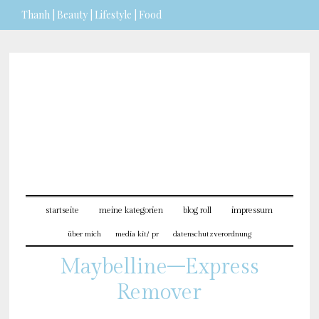
Thanh | Beauty | Lifestyle | Food
Sie möchten mehr dazu erfahren?
ICH BIN EINVERSTANDEN
startseite
meine kategorien
blog roll
impressum
über mich
media kit/ pr
datenschutzverordnung
Maybelline–Express
Remover