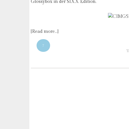
Glossybox in der SIXX Edition.
[Read more…]
7
T