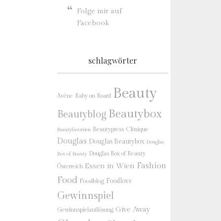
Folge mir auf
Facebook
schlagwörter
Beauty
Baby on Board
Avène
Beautybox
Beautyblog
Beautypress
Clinique
Beautyfavoriten
Douglas
Douglas Beautybox
Douglas
Douglas Box of Beauty
Box of Beauty
Fashion
Essen in Wien
Österreich
Food
Foodlove
Foodblog
Gewinnspiel
Give Away
Gewinnspielauflösung