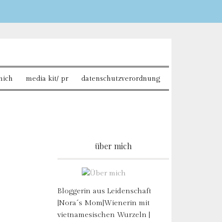
Sie möchten mehr dazu
mich
media kit/ pr
datenschutzverordnung
über mich
Bloggerin aus Leidenschaft
|Nora´s Mom|Wienerin mit
vietnamesischen Wurzeln |