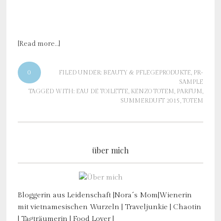
[Read more…]
0
FILED UNDER:
BEAUTY & PFLEGEPRODUKTE
,
PR-
SAMPLE
TAGGED WITH:
EAU DE TOILETTE
,
KENZO TOTEM
,
PARFUM
,
SUMMERDUFT 2015
,
TOTEM
über mich
Bloggerin aus Leidenschaft |Nora´s Mom|Wienerin
mit vietnamesischen Wurzeln | Traveljunkie | Chaotin
| Tagträumerin | Food Lover |