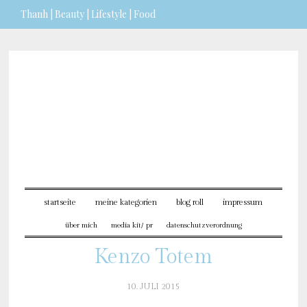
Thanh | Beauty | Lifestyle | Food
Sie möchten mehr dazu
erfahren?
ICH BIN EINVERSTANDEN
startseite
meine kategorien
blog roll
impressum
über mich
media kit/ pr
datenschutzverordnung
Kenzo Totem
10. JULI 2015