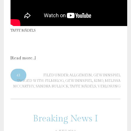
TAFFE MÄDELS
[Read more…]
43
FILED UNDER:
ALLGEMEIN
,
GEWINNSPIEL
TAGGED WITH:
FILMBLOG
,
GEWINNSPIEL
,
KINO
,
MELISSA
MCCARTHY
,
SANDRA BULLOCK
,
TAFFE MÄDELS
,
VERLOSUNG
Breaking News I