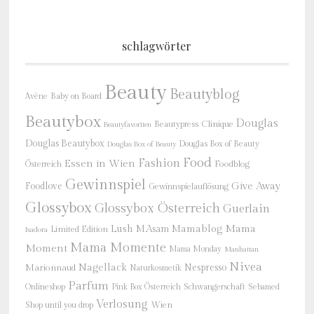
schlagwörter
Beauty
Beautyblog
Baby on Board
Avène
Beautybox
Douglas
Beautypress
Clinique
Beautyfavoriten
Douglas Beautybox
Douglas Box of Beauty
Douglas Box of Beauty
Food
Fashion
Essen in Wien
Österreich
Foodblog
Gewinnspiel
Give Away
Foodlove
Gewinnspielauflösung
Glossybox
Glossybox Österreich
Guerlain
Mama
Lush
M.Asam
Mamablog
Limited Edition
Isadora
Mama Momente
Moment
Mama Monday
Manhattan
Nivea
Nagellack
Nespresso
Marionnaud
Naturkosmetik
Parfum
Onlineshop
Schwangerschaft
Pink Box Österreich
Sebamed
Verlosung
Shop until you drop
Wien