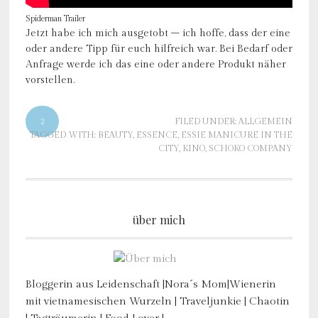
Spiderman Trailer
Jetzt habe ich mich ausgetobt – ich hoffe, dass der eine
oder andere Tipp für euch hilfreich war. Bei Bedarf oder
Anfrage werde ich das eine oder andere Produkt näher
vorstellen.
2
FILED UNDER:
ALLGEMEIN
TAGGED WITH:
BEAUTY
,
ESSENCE
,
ESSIE MANICURE IN THE
CITY
,
KINO
,
SCHOKO COMPANY
über mich
Bloggerin aus Leidenschaft |Nora´s Mom|Wienerin
mit vietnamesischen Wurzeln | Traveljunkie | Chaotin