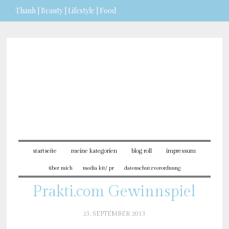
Thanh | Beauty | Lifestyle | Food
Sie möchten mehr dazu erfahren?
ICH BIN EINVERSTANDEN
startseite
meine kategorien
blog roll
impressum
über mich
media kit/ pr
datenschutzverordnung
Prakti.com Gewinnspiel
23. SEPTEMBER 2013