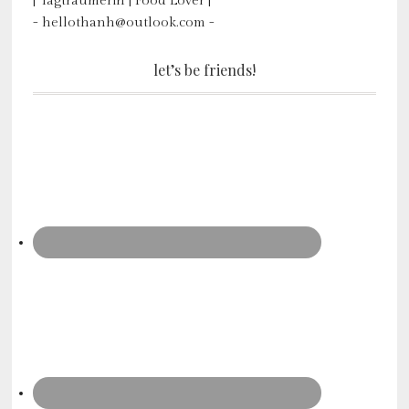
| Tagträumerin | Food Lover |
- hellothanh@outlook.com -
let’s be friends!