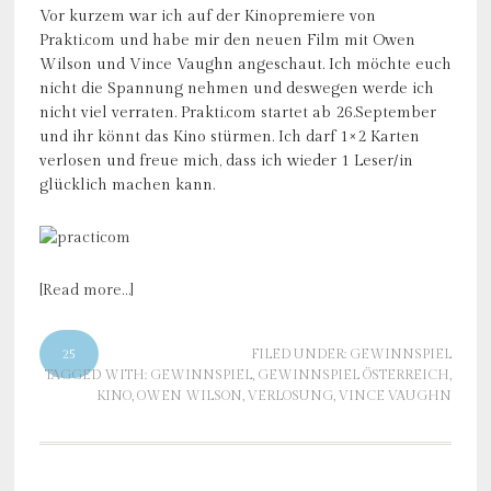
Vor kurzem war ich auf der Kinopremiere von
Prakti.com und habe mir den neuen Film mit Owen
Wilson und Vince Vaughn angeschaut. Ich möchte euch
nicht die Spannung nehmen und deswegen werde ich
nicht viel verraten. Prakti.com startet ab 26.September
und ihr könnt das Kino stürmen. Ich darf 1×2 Karten
verlosen und freue mich, dass ich wieder 1 Leser/in
glücklich machen kann.
[Read more…]
25
FILED UNDER:
GEWINNSPIEL
TAGGED WITH:
GEWINNSPIEL
,
GEWINNSPIEL ÖSTERREICH
,
KINO
,
OWEN WILSON
,
VERLOSUNG
,
VINCE VAUGHN