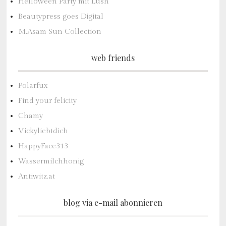
Helloween Party mit Lush
Beautypress goes Digital
M.Asam Sun Collection
web friends
Polarfux
Find your felicity
Chamy
Vickyliebtdich
HappyFace313
Wassermilchhonig
Antiwitz.at
blog via e-mail abonnieren