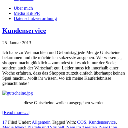
Über mich
Media Kit/ PR
Datenschutzverordnung
Kundenservice
25. Januar 2013
Ich habe zu Weihnachten und Geburtstag jede Menge Gutscheine
bekommen und die möchte ich sukzessiv ausgeben. Wir wissen ja,
shoppen macht glücklich – zumindest tut es nicht nur der Seele,
sondern auch der Wirtschaft gut. Leider muss ich innerhalb einer
Woche erfahren, dass das Shoppen zurzeit einfach überhaupt keinen
Spaß macht…wollt ihr wissen, wo ich meine Kauferlebnisse
gemacht habe?
diese Gutscheine wollen ausgegeben werden
[Read more…]
17
Filed Under:
Allgemein
Tagged With:
COS
,
Kundenservice
,
Media Markt
,
Nägele und Strubell
,
Neni im Zweiten
,
New One
,