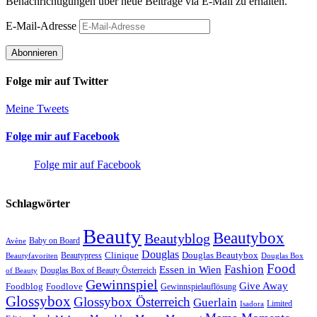
Benachrichtigungen über neue Beiträge via E-Mail zu erhalten.
E-Mail-Adresse
Abonnieren
Folge mir auf Twitter
Meine Tweets
Folge mir auf Facebook
Folge mir auf Facebook
Schlagwörter
Beauty
Beautybox
Beautyblog
Baby on Board
Avène
Douglas
Douglas Beautybox
Beautypress
Clinique
Beautyfavoriten
Douglas Box
Food
Fashion
Essen in Wien
Douglas Box of Beauty Österreich
of Beauty
Gewinnspiel
Give Away
Foodlove
Foodblog
Gewinnspielauflösung
Glossybox
Glossybox Österreich
Guerlain
Limited
Isadora