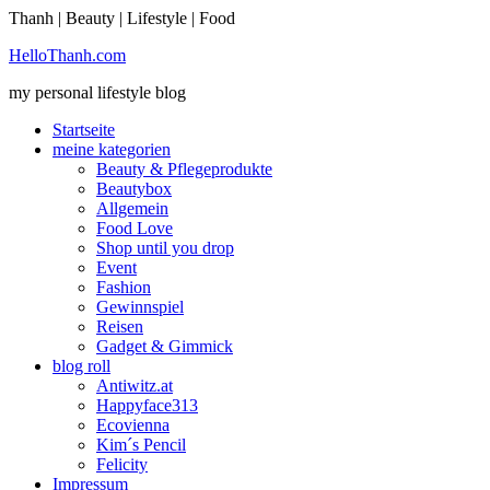
Thanh | Beauty | Lifestyle | Food
Sie möchten mehr dazu erfahren?
HelloThanh.com
Ich bin einverstanden
my personal lifestyle blog
Startseite
meine kategorien
Beauty & Pflegeprodukte
Beautybox
Allgemein
Food Love
Shop until you drop
Event
Fashion
Gewinnspiel
Reisen
Gadget & Gimmick
blog roll
Antiwitz.at
Happyface313
Ecovienna
Kim´s Pencil
Felicity
Impressum