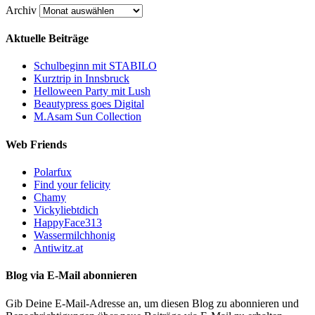
Archiv
Aktuelle Beiträge
Schulbeginn mit STABILO
Kurztrip in Innsbruck
Helloween Party mit Lush
Beautypress goes Digital
M.Asam Sun Collection
Web Friends
Polarfux
Find your felicity
Chamy
Vickyliebtdich
HappyFace313
Wassermilchhonig
Antiwitz.at
Blog via E-Mail abonnieren
Gib Deine E-Mail-Adresse an, um diesen Blog zu abonnieren und